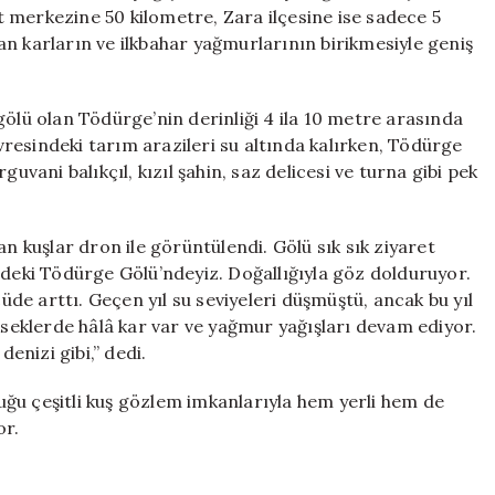
için
 merkezine 50 kilometre, Zara ilçesine ise sadece 5
n karların ve ilkbahar yağmurlarının birikmesiyle geniş
gölü olan Tödürge’nin derinliği 4 ila 10 metre arasında
evresindeki tarım arazileri su altında kalırken, Tödürge
erguvani balıkçıl, kızıl şahin, saz delicesi ve turna gibi pek
an kuşlar dron ile görüntülendi. Gölü sık sık ziyaret
ndeki Tödürge Gölü’ndeyiz. Doğallığıyla göz dolduruyor.
çüde arttı. Geçen yıl su seviyeleri düşmüştü, ancak bu yıl
ükseklerde hâlâ kar var ve yağmur yağışları devam ediyor.
denizi gibi,” dedi.
ğu çeşitli kuş gözlem imkanlarıyla hem yerli hem de
or.