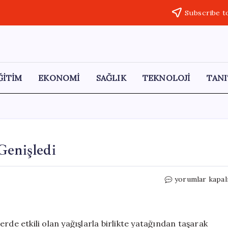
Subscribe t
ĞİTİM
EKONOMİ
SAĞLIK
TEKNOLOJİ
TANI
Genişledi
Sivas’ta
yorumlar kapal
Tödürge
Gölü
Taşarak
Genişledi
rde etkili olan yağışlarla birlikte yatağından taşarak