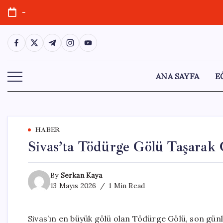
Skip
-
to
content
https://www.facebook.com/
https://twitter.com/
https://t.me/
https://www.instagram.com/
https://youtube.com/
ANA SAYFA
E
HABER
Sivas’ta Tödürge Gölü Taşarak 
By
Serkan Kaya
13 Mayıs 2026
1 Min Read
Sivas’ın en büyük gölü olan Tödürge Gölü, son günle