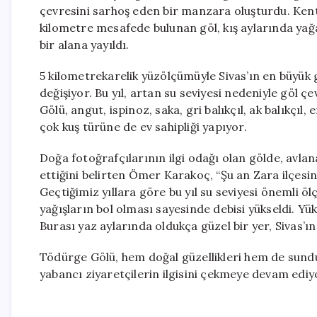
çevresini sarhoş eden bir manzara oluşturdu. Kent
kilometre mesafede bulunan göl, kış aylarında yağa
bir alana yayıldı.
5 kilometrekarelik yüzölçümüyle Sivas’ın en büyük 
değişiyor. Bu yıl, artan su seviyesi nedeniyle göl ç
Gölü, angut, ispinoz, saka, gri balıkçıl, ak balıkçıl, 
çok kuş türüne de ev sahipliği yapıyor.
Doğa fotoğrafçılarının ilgi odağı olan gölde, avlan
ettiğini belirten Ömer Karakoç, “Şu an Zara ilçesi
Geçtiğimiz yıllara göre bu yıl su seviyesi önemli öl
yağışların bol olması sayesinde debisi yükseldi. Y
Burası yaz aylarında oldukça güzel bir yer, Sivas’ın 
Tödürge Gölü, hem doğal güzellikleri hem de sundu
yabancı ziyaretçilerin ilgisini çekmeye devam ediy