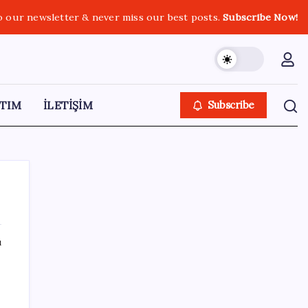
o our newsletter & never miss our best posts.
Subscribe Now!
TIM
İLETİŞİM
Subscribe
ı
SON YAZILAR
250 milyar $’lık Kerkük ortaklığı