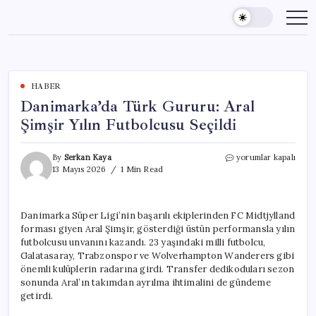
Skip
to
content
HABER
Danimarka’da Türk Gururu: Aral
Şimşir Yılın Futbolcusu Seçildi
Danimarka’da
By
Serkan Kaya
yorumlar kapalı
Türk
13 Mayıs 2026
1 Min Read
Gururu:
Aral
Şimşir
Danimarka Süper Ligi’nin başarılı ekiplerinden FC Midtjylland
Yılın
forması giyen Aral Şimşir, gösterdiği üstün performansla yılın
Futbolcusu
Seçildi
futbolcusu unvanını kazandı. 23 yaşındaki milli futbolcu,
için
Galatasaray, Trabzonspor ve Wolverhampton Wanderers gibi
önemli kulüplerin radarına girdi. Transfer dedikoduları sezon
sonunda Aral’ın takımdan ayrılma ihtimalini de gündeme
getirdi.