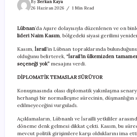
By
Serkan Kaya
26 Haziran 2026
1 Min Read
Lübnan
’da Aşure dolayısıyla düzenlenen ve on bin
lideri Naim Kasım
, bölgedeki siyasi gerilimi yeni
Kasım,
İsrail
’in Lübnan topraklarında bulunduğun
olduğunu belirterek,
“İsrail’in ülkemizden tamamen
seçeneği yok”
mesajını verdi.
DİPLOMATİK TEMASLAR SÜRÜYOR
Konuşmasında olası diplomatik yakınlaşma senaryola
herhangi bir normalleşme sürecinin, düşmanlığın son
edilmeyeceğini vurguladı.
Açıklamaların, Lübnanlı ve İsrailli yetkililer aras
döneme denk gelmesi dikkat çekti. Kasım, bu süre
mevcut politik girişimlere karşı olduklarını ima etti