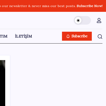
o our newsletter & never miss our best posts.
Subscribe Now!
TIM
İLETİŞİM
Subscribe
SON YAZILAR
OpenAI’ın İlk Cihazı için Fiyat ve Tasarım
Belli Oldu