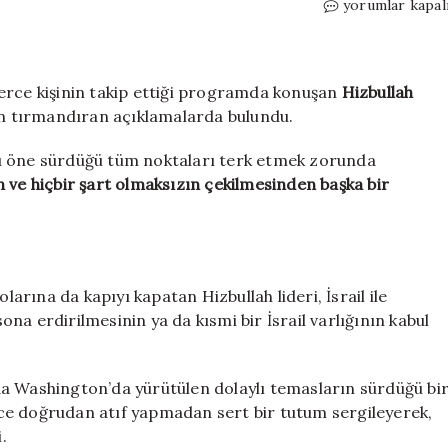
Washington
yorumlar kapal
görüşmeleri
sürerken
Hizbullah’tan
İsrail’e
lerce kişinin takip ettiği programda konuşan
Hizbullah
rest:
den tırmandıran açıklamalarda bulundu.
Normalleşme
yok
u öne sürdüğü tüm noktaları terk etmek zorunda
için
 ve hiçbir şart olmaksızın çekilmesinden başka bir
rına da kapıyı kapatan Hizbullah lideri, İsrail ile
a erdirilmesinin ya da kısmi bir İsrail varlığının kabul
ında Washington’da yürütülen dolaylı temasların sürdüğü bi
ce doğrudan atıf yapmadan sert bir tutum sergileyerek,
.