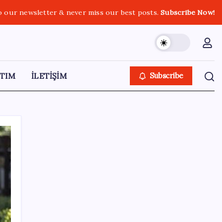
o our newsletter & never miss our best posts.
Subscribe Now!
TIM
İLETİŞİM
Subscribe
SON YAZILAR
Akın Gürlek’ten yeni ‘çerçeve yasa’
açıklaması: ‘Ülkemiz için bembeyaz bir