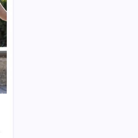
sayfa açılacak’
Köprülere talip olan Fransız şirket
komşunun elektriğini döşüyor
HUAWEI Yeni Ekosistem Ürünlerini
Duyurdu: Pura 90s, MatePad Air 2026 ve
Watch Kids X1
Siri AI Hangi Apple Cihazlarında
Desteklenecek? İşte Tam Liste
Ford’dan Verimlilik Odaklı Elektrikli Pickup:
Fathom
250 milyar $’lık Kerkük ortaklığı
AÖL 3. Dönem sınav sonuçları açıklandı
mı? Açık Öğretim Lisesi sınav sonuçları
nasıl ve nereden öğrenilir?
Protein tutkusu ömrü kısaltıyor mu? Yüksek
protein trendine yeni uyarı
iPhone 20’de iPhone Air Esintileri: Cam