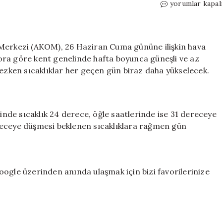
İstanbul’da
yorumlar kapal
bunaltıcı
sıcaklıklar
kapıda!
Omega
 Merkezi (AKOM), 26 Haziran Cuma gününe ilişkin hava
Bloğu
ora göre kent genelinde hafta boyunca güneşli ve az
Türkiye’ye
mezken sıcaklıklar her geçen gün biraz daha yükselecek.
yaklaşıyor!
Orhan
Şen
tarih
de sıcaklık 24 derece, öğle saatlerinde ise 31 dereceye
verip
receye düşmesi beklenen sıcaklıklara rağmen gün
uyardı
için
ogle üzerinden anında ulaşmak için bizi favorilerinize