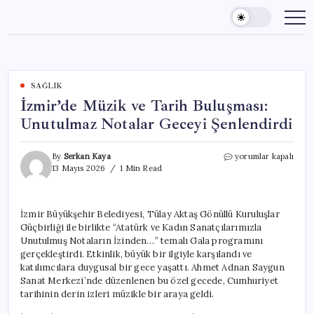
Skip
to
content
SAĞLIK
İzmir’de Müzik ve Tarih Buluşması:
Unutulmaz Notalar Geceyi Şenlendirdi
İzmir’de
By
Serkan Kaya
yorumlar kapalı
Müzik
13 Mayıs 2026
1 Min Read
ve
Tarih
Buluşması:
İzmir Büyükşehir Belediyesi, Tülay Aktaş Gönüllü Kuruluşlar
Unutulmaz
Güçbirliği ile birlikte “Atatürk ve Kadın Sanatçılarımızla
Notalar
Geceyi
Unutulmuş Notaların İzinden…” temalı Gala programını
Şenlendirdi
gerçekleştirdi. Etkinlik, büyük bir ilgiyle karşılandı ve
için
katılımcılara duygusal bir gece yaşattı. Ahmet Adnan Saygun
Sanat Merkezi’nde düzenlenen bu özel gecede, Cumhuriyet
tarihinin derin izleri müzikle bir araya geldi.