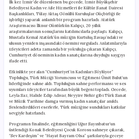
İlk kez İzmir’de düzenlenen bu gecede, İzmir Büyükşehir
Belediyesi Kadın ve Aile Hizmetleri ile Kültür Sanat Dairesi
Başkanlıkları, Tülay Aktaş Gönüllü Kuruluşlar Güçbirliği ile
işbirliği yaparak anlamlı bir program hazırladı. Atatürk
Araştırmacısı İlknur Güntürkün Kalıpçı, 20 yıllık
araştırmalarının sonuçlarını katılımcılarla paylaştı. Kalıpçı,
Mustafa Kemal Atatürk’ün müziğin Kurtuluş Savaşı’ndaki ve
ulusun yeniden inşasındaki önemini vurguladı. Anlatımlarıyla
izleyicileri adeta zamanda bir yolculuğa çıkaran Kalıpçı,
Cumhuriyet döneminin kadın sanatçılarına duyduğu saygıyı
ifade etti.
Etkinlikte yer alan “Cumhuriyet’in Kadınları Söylüyor”
Topluluğu, Türk Müziği Yorumcusu ve Eğitmeni Ümit Bulut’un
liderliğinde sahne aldı. Topluluğun sahne performansı ve ses
uyumları izleyiciler tarafından büyük beğeni topladı. Gecede,
Leyla Saz, Halide Edip Adıvar, Neyyire Nehir gibi Türk Sanat
ve Müzik Tarihine damga vurmuş kadın sanatçılar anıldı.
Seslendirdikleri eserlerle, Türk müziğine sundukları katkılar
sevgiyle hatırlandı.
Programın finalinde, eğitmenliğini Uğur Sayınbatur’un
üstlendiği Konak Belediyesi Çocuk Korosu sahneye çıkarak,
“Sev Kardeşim” ve “Hayat Bayram Olsa” şarkılarıyla geceye