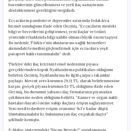
baremlerinin güncellenmesi ve yerli ilaç sanayisinin
desteklenmesi gerektiğini vurguladı.
Eczacıların pandemi ve depremler sırasında fedakârca
hizmet sunduğunu ifade eden Gezmiş, “Eczacıların mesleki
bilgi ve becerilerini geliştirmesi, yeni ilaçlar ve tedavi
yöntemleri hakkında bilgi sahibi olması büyük önem taşıyor.
Bu nedenle, Türkiye’nin uluslararası sağlık hizmetleri
alanındaki temsilini güçlendirmek için eczacılara yeşil
pasaport hakkı tanınmalıdır” dedi.
Türkiye’deki ilaç krizinin temel nedeninin piyasa
gerçeklerinden kopuk fiyatlandırma politikaları olduğunu
belirten Gezmiş, fiyatlandırma ile ilgili çarpıcı rakamlar
paylaştı. Mevcut avro kurunun 29,11 TL olarak belirlenmesine
karşın, gerçek piyasa kurunun 53 TL olduğunu ifade eden
Gezmiş, bu durumun yabancı ilaç firmalarının piyasadan
çekilmesine neden olduğunu belirtti. “Kanser ve organ nakli
hastaları hayati öneme sahip ilaçlara erişim sağlayamıyor.
Yeni nesil tedavilere erişim oranımız %3’e kadar düştü.
Unutulmamalıdır ki, bulunamayan ilaç en pahalı ilaçtır”
şeklinde konuştu.
E-Nabız sistemindeki “İlacım Nerede?” uygulamasını