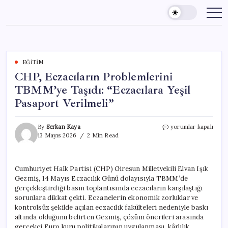
Skip
to
content
EĞITIM
CHP, Eczacıların Problemlerini
TBMM’ye Taşıdı: “Eczacılara Yeşil
Pasaport Verilmeli”
CHP,
By
Serkan Kaya
yorumlar kapalı
Eczacıların
13 Mayıs 2026
2 Min Read
Problemlerini
TBMM’ye
Taşıdı:
Cumhuriyet Halk Partisi (CHP) Giresun Milletvekili Elvan Işık
“Eczacılara
Gezmiş, 14 Mayıs Eczacılık Günü dolayısıyla TBMM’de
Yeşil
Pasaport
gerçekleştirdiği basın toplantısında eczacıların karşılaştığı
Verilmeli”
sorunlara dikkat çekti. Eczanelerin ekonomik zorluklar ve
için
kontrolsüz şekilde açılan eczacılık fakülteleri nedeniyle baskı
altında olduğunu belirten Gezmiş, çözüm önerileri arasında
gerçekçi Euro kuru politikalarının uygulanması, kârlılık