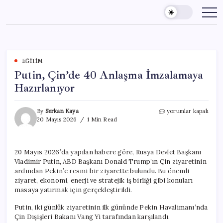
Skip
to
content
EĞITIM
Putin, Çin’de 40 Anlaşma İmzalamaya
Hazırlanıyor
Putin,
By
Serkan Kaya
yorumlar kapalı
Çin’de
20 Mayıs 2026
1 Min Read
40
Anlaşma
İmzalamaya
20 Mayıs 2026’da yapılan habere göre, Rusya Devlet Başkanı
Hazırlanıyor
Vladimir Putin, ABD Başkanı Donald Trump’ın Çin ziyaretinin
için
ardından Pekin’e resmi bir ziyarette bulundu. Bu önemli
ziyaret, ekonomi, enerji ve stratejik iş birliği gibi konuları
masaya yatırmak için gerçekleştirildi.
Putin, iki günlük ziyaretinin ilk gününde Pekin Havalimanı’nda
Çin Dışişleri Bakanı Vang Yi tarafından karşılandı.