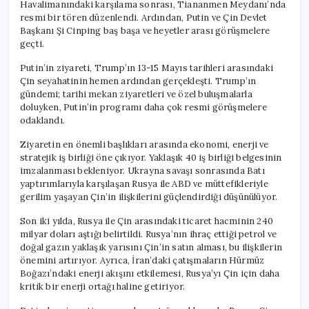
Havalimanındaki karşılama sonrası, Tiananmen Meydanı’nda
resmi bir tören düzenlendi. Ardından, Putin ve Çin Devlet
Başkanı Şi Cinping baş başa ve heyetler arası görüşmelere
geçti.
Putin’in ziyareti, Trump’ın 13-15 Mayıs tarihleri arasındaki
Çin seyahatinin hemen ardından gerçekleşti. Trump’ın
gündemi; tarihi mekan ziyaretleri ve özel buluşmalarla
doluyken, Putin’in programı daha çok resmi görüşmelere
odaklandı.
Ziyaretin en önemli başlıkları arasında ekonomi, enerji ve
stratejik iş birliği öne çıkıyor. Yaklaşık 40 iş birliği belgesinin
imzalanması bekleniyor. Ukrayna savaşı sonrasında Batı
yaptırımlarıyla karşılaşan Rusya ile ABD ve müttefikleriyle
gerilim yaşayan Çin’in ilişkilerini güçlendirdiği düşünülüyor.
Son iki yılda, Rusya ile Çin arasındaki ticaret hacminin 240
milyar doları aştığı belirtildi. Rusya’nın ihraç ettiği petrol ve
doğal gazın yaklaşık yarısını Çin’in satın alması, bu ilişkilerin
önemini artırıyor. Ayrıca, İran’daki çatışmaların Hürmüz
Boğazı’ndaki enerji akışını etkilemesi, Rusya’yı Çin için daha
kritik bir enerji ortağı haline getiriyor.