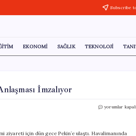
Subscribe t
ĞİTİM
EKONOMİ
SAĞLIK
TEKNOLOJİ
TANI
 Anlaşması İmzalıyor
Putin,
yorumlar kapal
Çin’de
40
Yeni
İşbirliği
mi ziyareti için dün gece Pekin’e ulaştı. Havalimanında