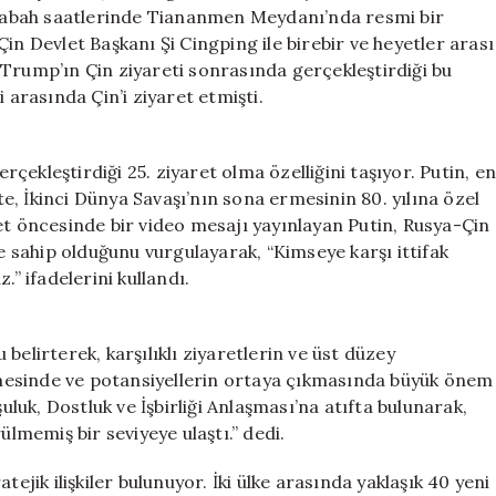
Anlaşması
n sabah saatlerinde Tiananmen Meydanı’nda resmi bir
İmzalıyor
in Devlet Başkanı Şi Cingping ile birebir ve heyetler arası
için
 Trump’ın Çin ziyareti sonrasında gerçekleştirdiği bu
 arasında Çin’i ziyaret etmişti.
erçekleştirdiği 25. ziyaret olma özelliğini taşıyor. Putin, e
tte, İkinci Dünya Savaşı’nın sona ermesinin 80. yılına özel
et öncesinde bir video mesajı yayınlayan Putin, Rusya-Çin
le sahip olduğunu vurgulayarak, “Kimseye karşı ittifak
.” ifadelerini kullandı.
belirterek, karşılıklı ziyaretlerin ve üst düzey
enmesinde ve potansiyellerin ortaya çıkmasında büyük önem
şuluk, Dostluk ve İşbirliği Anlaşması’na atıfta bulunarak,
ülmemiş bir seviyeye ulaştı.” dedi.
ejik ilişkiler bulunuyor. İki ülke arasında yaklaşık 40 yeni