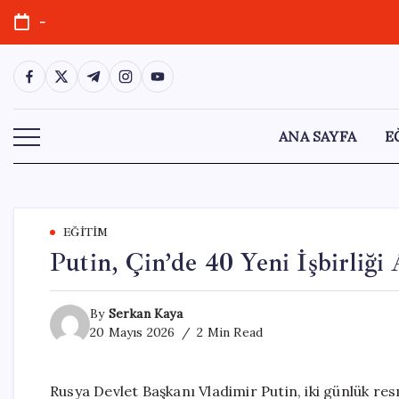
Skip
-
to
content
https://www.facebook.com/
https://twitter.com/
https://t.me/
https://www.instagram.com/
https://youtube.com/
ANA SAYFA
E
EĞITIM
Putin, Çin’de 40 Yeni İşbirliği
By
Serkan Kaya
20 Mayıs 2026
2 Min Read
Rusya Devlet Başkanı Vladimir Putin, iki günlük res