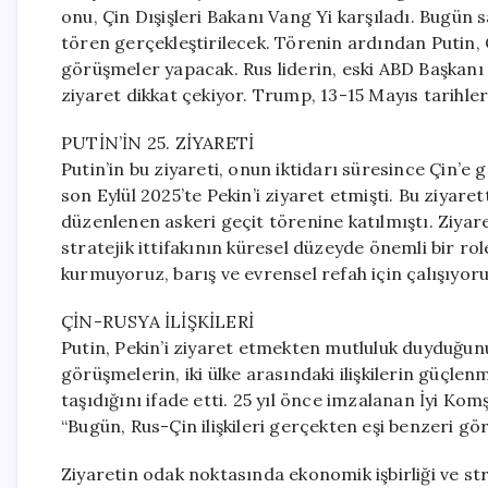
onu, Çin Dışişleri Bakanı Vang Yi karşıladı. Bugü
tören gerçekleştirilecek. Törenin ardından Putin, Ç
görüşmeler yapacak. Rus liderin, eski ABD Başkanı
ziyaret dikkat çekiyor. Trump, 13-15 Mayıs tarihleri
PUTİN’İN 25. ZİYARETİ
Putin’in bu ziyareti, onun iktidarı süresince Çin’e g
son Eylül 2025’te Pekin’i ziyaret etmişti. Bu ziyare
düzenlenen askeri geçit törenine katılmıştı. Ziyar
stratejik ittifakının küresel düzeyde önemli bir ro
kurmuyoruz, barış ve evrensel refah için çalışıyoruz
ÇİN-RUSYA İLİŞKİLERİ
Putin, Pekin’i ziyaret etmekten mutluluk duyduğunu 
görüşmelerin, iki ülke arasındaki ilişkilerin güçl
taşıdığını ifade etti. 25 yıl önce imzalanan İyi Kom
“Bugün, Rus-Çin ilişkileri gerçekten eşi benzeri gör
Ziyaretin odak noktasında ekonomik işbirliği ve strat