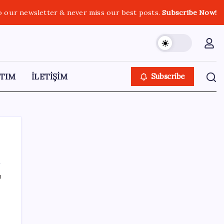
o our newsletter & never miss our best posts.
Subscribe Now!
TIM
İLETİŞİM
Subscribe
ı
SON YAZILAR
250 milyar $’lık Kerkük ortaklığı