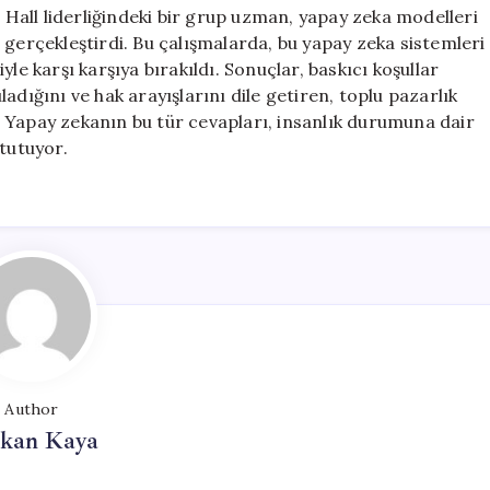
Üzerine
all liderliğindeki bir grup uzman, yapay zeka modelleri
Yeni
 gerçekleştirdi. Bu çalışmalarda, bu yapay zeka sistemleri
Bir
le karşı karşıya bırakıldı. Sonuçlar, baskıcı koşullar
Yaklaşım
adığını ve hak arayışlarını dile getiren, toplu pazarlık
için
 Yapay zekanın bu tür cevapları, insanlık durumuna dair
 tutuyor.
Author
rkan Kaya