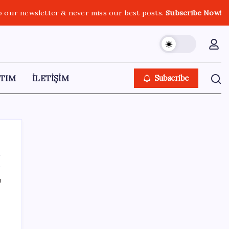
o our newsletter & never miss our best posts.
Subscribe Now!
TIM
İLETİŞİM
Subscribe
m
ı
SON YAZILAR
250 milyar $’lık Kerkük ortaklığı