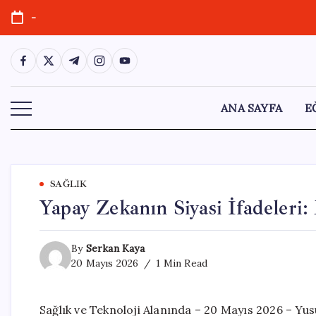
Skip
-
to
content
https://www.facebook.com/
https://twitter.com/
https://t.me/
https://www.instagram.com/
https://youtube.com/
ANA SAYFA
E
SAĞLIK
Yapay Zekanın Siyasi İfadeleri
By
Serkan Kaya
20 Mayıs 2026
1 Min Read
Sağlık ve Teknoloji Alanında – 20 Mayıs 2026 – Yus