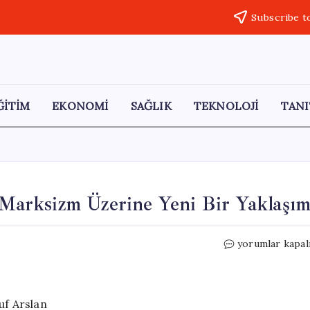
Subscribe t
ĞİTİM
EKONOMİ
SAĞLIK
TEKNOLOJİ
TANI
: Marksizm Üzerine Yeni Bir Yaklaşı
Yapay
yorumlar kapal
Zekanın
Siyasi
İfadeleri:
Marksizm
uf Arslan