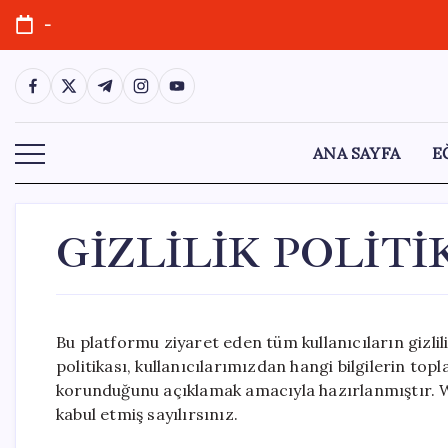
Skip
-
to
content
https://www.facebook.com/
https://twitter.com/
https://t.me/
https://www.instagram.com/
https://youtube.com/
ANA SAYFA
E
GİZLİLİK POLİTİ
Bu platformu ziyaret eden tüm kullanıcıların gizlili
politikası, kullanıcılarımızdan hangi bilgilerin topla
korunduğunu açıklamak amacıyla hazırlanmıştır. Web
kabul etmiş sayılırsınız.