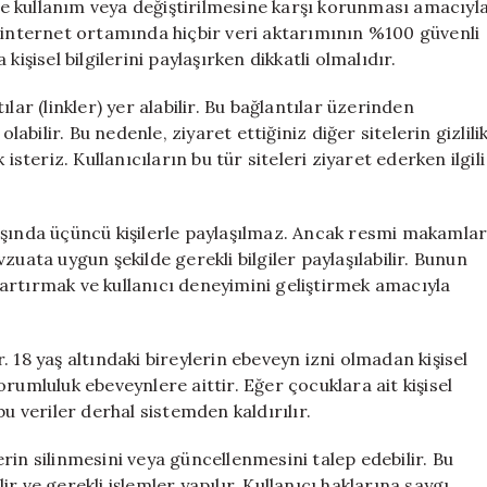
üye kullanım veya değiştirilmesine karşı korunması amacıyl
k internet ortamında hiçbir veri aktarımının %100 güvenli
işisel bilgilerini paylaşırken dikkatli olmalıdır.
 (linkler) yer alabilir. Bu bağlantılar üzerinden
ı olabilir. Bu nedenle, ziyaret ettiğiniz diğer sitelerin gizlili
eriz. Kullanıcıların bu tür siteleri ziyaret ederken ilgili
r dışında üçüncü kişilerle paylaşılmaz. Ancak resmi makamla
zuata uygun şekilde gerekli bilgiler paylaşılabilir. Bunun
i artırmak ve kullanıcı deneyimini geliştirmek amacıyla
 18 yaş altındaki bireylerin ebeveyn izni olmadan kişisel
rumluluk ebeveynlere aittir. Eğer çocuklara ait kişisel
, bu veriler derhal sistemden kaldırılır.
lerin silinmesini veya güncellenmesini talep edebilir. Bu
 ve gerekli işlemler yapılır. Kullanıcı haklarına saygı