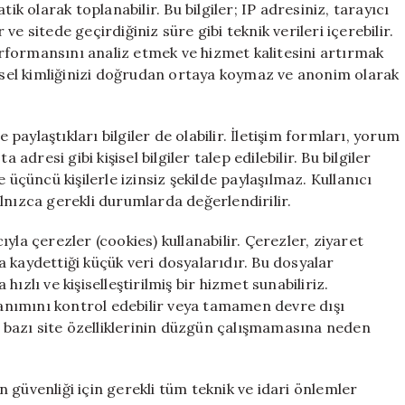
ik olarak toplanabilir. Bu bilgiler; IP adresiniz, tarayıcı
r ve sitede geçirdiğiniz süre gibi teknik verileri içerebilir.
performansını analiz etmek ve hizmet kalitesini artırmak
şisel kimliğinizi doğrudan ortaya koymaz ve anonim olarak
 paylaştıkları bilgiler de olabilir. İletişim formları, yorum
adresi gibi kişisel bilgiler talep edilebilir. Bu bilgiler
 üçüncü kişilerle izinsiz şekilde paylaşılmaz. Kullanıcı
yalnızca gerekli durumlarda değerlendirilir.
yla çerezler (cookies) kullanabilir. Çerezler, ziyaret
za kaydettiği küçük veri dosyalarıdır. Bu dosyalar
 hızlı ve kişiselleştirilmiş bir hizmet sunabiliriz.
llanımını kontrol edebilir veya tamamen devre dışı
sı bazı site özelliklerinin düzgün çalışmamasına neden
in güvenliği için gerekli tüm teknik ve idari önlemler