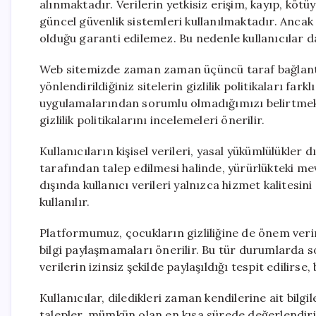
alınmaktadır. Verilerin yetkisiz erişim, kayıp, köt
güncel güvenlik sistemleri kullanılmaktadır. Anca
olduğu garanti edilemez. Bu nedenle kullanıcılar da k
Web sitemizde zaman zaman üçüncü taraf bağlantılar
yönlendirildiğiniz sitelerin gizlilik politikaları farkl
uygulamalarından sorumlu olmadığımızı belirtmek ist
gizlilik politikalarını incelemeleri önerilir.
Kullanıcıların kişisel verileri, yasal yükümlülükle
tarafından talep edilmesi halinde, yürürlükteki mev
dışında kullanıcı verileri yalnızca hizmet kalitesin
kullanılır.
Platformumuz, çocukların gizliliğine de önem verir.
bilgi paylaşmamaları önerilir. Bu tür durumlarda so
verilerin izinsiz şekilde paylaşıldığı tespit edilirse
Kullanıcılar, diledikleri zaman kendilerine ait bilgi
talepler, mümkün olan en kısa sürede değerlendirilir