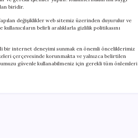
an biridir.
Yapılan değişiklikler web sitemiz üzerinden duyurulur ve
ullanıcıların belirli aralıklarla gizlilik politikasını
enli bir internet deneyimi sunmak en önemli önceliklerimiz
ilkeleri çerçevesinde korunmakta ve yalnızca belirtilen
umuzu güvenle kullanabilmeniz için gerekli tüm önlemleri
Office Lisans Satın Al
valorant cheats