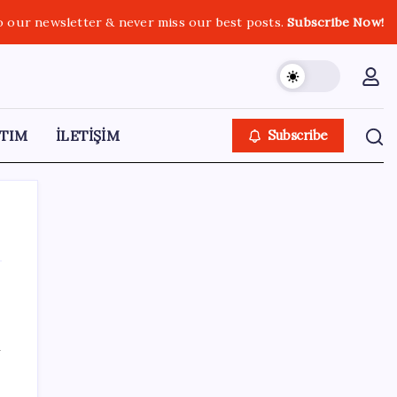
o our newsletter & never miss our best posts.
Subscribe Now!
TIM
İLETİŞİM
Subscribe
SON YAZILAR
AÖL 3. Dönem sınav sonuçları açıklandı
ı
mı? Açık Öğretim Lisesi sınav sonuçları
nasıl ve nereden öğrenilir?