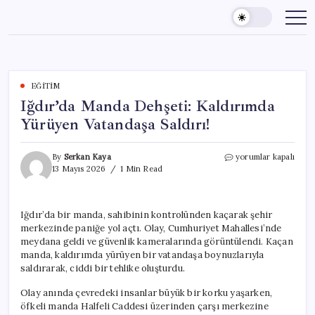
Skip
to
content
EĞITIM
Iğdır’da Manda Dehşeti: Kaldırımda
Yürüyen Vatandaşa Saldırı!
Iğdır’da
By
Serkan Kaya
yorumlar kapalı
Manda
13 Mayıs 2026
1 Min Read
Dehşeti:
Kaldırımda
Yürüyen
Iğdır’da bir manda, sahibinin kontrolünden kaçarak şehir
Vatandaşa
merkezinde paniğe yol açtı. Olay, Cumhuriyet Mahallesi’nde
Saldırı!
için
meydana geldi ve güvenlik kameralarında görüntülendi. Kaçan
manda, kaldırımda yürüyen bir vatandaşa boynuzlarıyla
saldırarak, ciddi bir tehlike oluşturdu.
Olay anında çevredeki insanlar büyük bir korku yaşarken,
öfkeli manda Halfeli Caddesi üzerinden çarşı merkezine