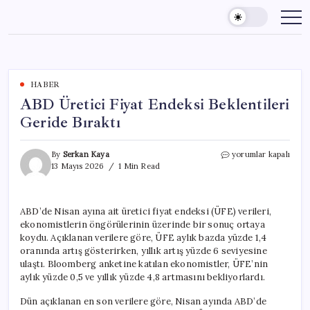
Skip
to
content
HABER
ABD Üretici Fiyat Endeksi Beklentileri
Geride Bıraktı
ABD
By
Serkan Kaya
yorumlar kapalı
Üretici
13 Mayıs 2026
1 Min Read
Fiyat
Endeksi
Beklentileri
ABD’de Nisan ayına ait üretici fiyat endeksi (ÜFE) verileri,
Geride
ekonomistlerin öngörülerinin üzerinde bir sonuç ortaya
Bıraktı
için
koydu. Açıklanan verilere göre, ÜFE aylık bazda yüzde 1,4
oranında artış gösterirken, yıllık artış yüzde 6 seviyesine
ulaştı. Bloomberg anketine katılan ekonomistler, ÜFE’nin
aylık yüzde 0,5 ve yıllık yüzde 4,8 artmasını bekliyorlardı.
Dün açıklanan en son verilere göre, Nisan ayında ABD’de