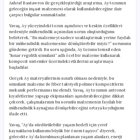
Ashraf Bastawros ile gerçekleştirdiği araştırma, Ay tozunun
geleceğin inşaat malzemesi olarak kullanılabileceğine dair
çarpıcı bulgular sunmaktadır.
Yavaş, Ay yüzeyindeki tozun aşındırıcı ve keskin özellikleri
nedeniyle mühendislik açısından sorun oluşturduğunu
belirterek, “Bu malzemeyi sadece uzaklaştırmak yerine faydalı
bir mühendislik malzemesine dönüştürebilir miyiz?” sorusunu
gündeme getirdi. Bu soru ışığında, Ay tozunu temsil eden
“lunar regolith simulant” adlı özel bir malzeme kullanarak
kompozit sistemler üzerindeki etkilerini araştırmaya
başladılar.
Gerçek Ay materyallerinin sınırlı olması nedeniyle, bu
simulant malzeme ile fiber takviyeli polimer kompozitlerin
mekanik performansı incelendi. Yavaş, Ay tozunun astronot
kıyafetlerine yapışıp ekipmanları aşındırabileceğine dikkat
çekerek, çalışmalarının bu sorunlu malzemenin faydalı bir
mühendislik kaynağına dönüşebileceğini ortaya koyduğunu
ifade etti.
Yavaş, “Ay’da sürdürülebilir yaşam hedefi için yerel
kaynakların kullanımı büyük bir önem taşıyor.” diyerek,
gelecekte Ay’da kurulması planlanan yaşam alanları, enerji