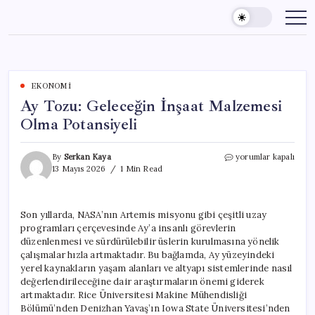
Skip
to
content
EKONOMI
Ay Tozu: Geleceğin İnşaat Malzemesi
Olma Potansiyeli
Ay
By
Serkan Kaya
yorumlar kapalı
Tozu:
13 Mayıs 2026
1 Min Read
Geleceğin
İnşaat
Malzemesi
Son yıllarda, NASA’nın Artemis misyonu gibi çeşitli uzay
Olma
programları çerçevesinde Ay’a insanlı görevlerin
Potansiyeli
için
düzenlenmesi ve sürdürülebilir üslerin kurulmasına yönelik
çalışmalar hızla artmaktadır. Bu bağlamda, Ay yüzeyindeki
yerel kaynakların yaşam alanları ve altyapı sistemlerinde nasıl
değerlendirileceğine dair araştırmaların önemi giderek
artmaktadır. Rice Üniversitesi Makine Mühendisliği
Bölümü’nden Denizhan Yavaş’ın Iowa State Üniversitesi’nden