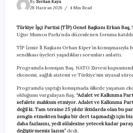
By
Serkan Kaya
28 Haziran 2026
4 Min Read
Türkiye İşçi Partisi (TİP) Genel Başkanı Erkan Baş,
T
Uğur Mumcu Parkı’nda düzenlenen foruma katıldı
TİP İzmir İl Başkanı Orhan Kiper’in konuşmasıyla b
sendikası üyeleri yaşadıkları sorunları anlattı.
Programda konuşan Baş, NATO Zirvesi kapsamında An
ekonomi, sağlık sistemi ve Türkiye’nin siyasal süre
Programda yaptığı konuşmada ülkede yaşanan ekonom
olduğunu vurgulayan Baş,
“Adalet ve Kalkınma Part
sefalete mahkum etmiyor. Adalet ve Kalkınma Partis
değil ki. Tam tersine 25 yıldır iktidarda olan bu pa
zengin etmekten başka bir dert taşımadığı için biz 
daha fazlasını, yedi sülalesine yetecek kadar parayı
değiştirmemiz lazım”
dedi.