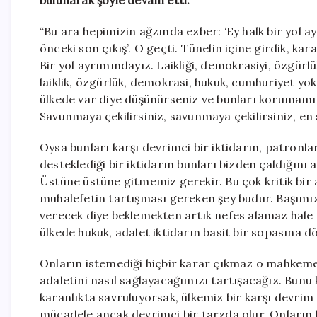
bulunarak şöyle devam etti:
“Bu ara hepimizin ağzında ezber: ‘Ey halk bir yol 
önceki son çıkış’. O geçti. Tünelin içine girdik, k
Bir yol ayrımındayız. Laikliği, demokrasiyi, özgürl
laiklik, özgürlük, demokrasi, hukuk, cumhuriyet yo
ülkede var diye düşünürseniz ve bunları korumamız
Savunmaya çekilirsiniz, savunmaya çekilirsiniz, en 
Oysa bunları karşı devrimci bir iktidarın, patronla
desteklediği bir iktidarın bunları bizden çaldığın
Üstüne üstüne gitmemiz gerekir. Bu çok kritik bi
muhalefetin tartışması gereken şey budur. Başımı
verecek diye beklemekten artık nefes alamaz hale g
ülkede hukuk, adalet iktidarın basit bir sopasına
Onların istemediği hiçbir karar çıkmaz o mahkemel
adaletini nasıl sağlayacağımızı tartışacağız. Bunu 
karanlıkta savruluyorsak, ülkemiz bir karşı devrim
mücadele ancak devrimci bir tarzda olur. Onların b