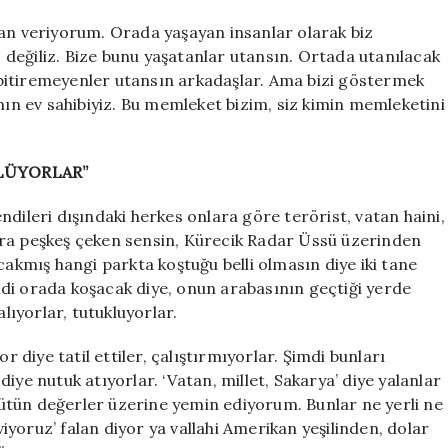
san veriyorum. Orada yaşayan insanlar olarak biz
değiliz. Bize bunu yaşatanlar utansın. Ortada utanılacak
ğu bitiremeyenler utansın arkadaşlar. Ama bizi göstermek
nın ev sahibiyiz. Bu memleket bizim, siz kimin memleketini
YLÜYORLAR”
Kendileri dışındaki herkes onlara göre terörist, vatan haini,
ara peşkeş çeken sensin, Kürecik Radar Üssü üzerinden
cakmış hangi parkta koştuğu belli olmasın diye iki tane
di orada koşacak diye, onun arabasının geçtiği yerde
lıyorlar, tutukluyorlar.
r diye tatil ettiler, çalıştırmıyorlar. Şimdi bunları
 diye nutuk atıyorlar. ‘Vatan, millet, Sakarya’ diye yalanlar
ütün değerler üzerine yemin ediyorum. Bunlar ne yerli ne
eviyoruz’ falan diyor ya vallahi Amerikan yeşilinden, dolar