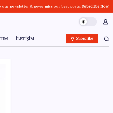
o our newsletter & never miss our best posts.
Subscribe Now!
TIM
İLETİŞİM
Subscribe
SON YAZILAR
Ford’dan Verimlilik Odaklı Elektrikli Pickup:
Fathom