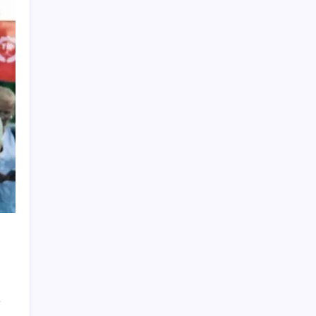
250 milyar $’lık Kerkük ortaklığı
AÖL 3. Dönem sınav sonuçları açıklandı
mı? Açık Öğretim Lisesi sınav sonuçları
nasıl ve nereden öğrenilir?
Protein tutkusu ömrü kısaltıyor mu? Yüksek
protein trendine yeni uyarı
iPhone 20’de iPhone Air Esintileri: Cam
Tasarım ve Daha İyi Soğutma
Yeni iPhone Modelleri Apple Tarihinin En
Yüksek Fiyatıyla Geliyor
Son dakika… AKP’li gazeteci Cem Küçük
gözaltına alındı
Fatma Kaplan Hürriyet görevden
uzaklaştırılmıştı: İzmit Belediyesi’nde
Başkanvekili belli oldu
Netanyahu ile aynı masaya oturdu: Lübnanlı
bankacı hakkında yakalama süreci başlatıldı