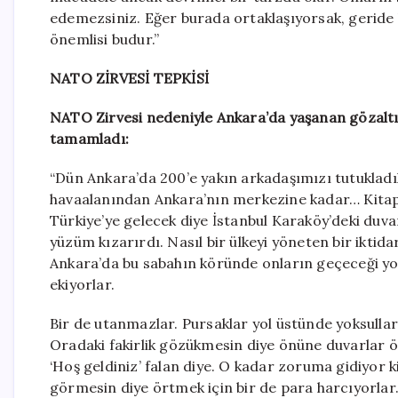
edemezsiniz. Eğer burada ortaklaşıyorsak, geride
önemlisi budur.”
NATO ZİRVESİ TEPKİSİ
NATO Zirvesi nedeniyle Ankara’da yaşanan gözaltı
tamamladı:
“Dün Ankara’da 200’e yakın arkadaşımızı tutukladıl
havaalanından Ankara’nın merkezine kadar… Kitapl
Türkiye’ye gelecek diye İstanbul Karaköy’deki duv
yüzüm kızarırdı. Nasıl bir ülkeyi yöneten bir iktida
Ankara’da bu sabahın köründe onların geçeceği yolla
ekiyorlar.
Bir de utanmazlar. Pursaklar yol üstünde yoksullar
Oradaki fakirlik gözükmesin diye önüne duvarlar ö
‘Hoş geldiniz’ falan diye. O kadar zoruma gidiyor ki
görmesin diye örtmek için bir de para harcıyorlar