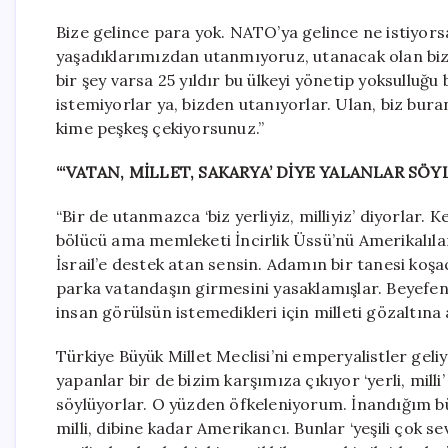
Bize gelince para yok. NATO’ya gelince ne istiyor
yaşadıklarımızdan utanmıyoruz, utanacak olan biz 
bir şey varsa 25 yıldır bu ülkeyi yönetip yoksullu
istemiyorlar ya, bizden utanıyorlar. Ulan, biz bura
kime peşkeş çekiyorsunuz.”
“‘VATAN, MİLLET, SAKARYA’ DİYE YALANLAR SÖ
“Bir de utanmazca ‘biz yerliyiz, milliyiz’ diyorlar. 
bölücü ama memleketi İncirlik Üssü’nü Amerikalıl
İsrail’e destek atan sensin. Adamın bir tanesi koşa
parka vatandaşın girmesini yasaklamışlar. Beyefen
insan görülsün istemedikleri için milleti gözaltına a
Türkiye Büyük Millet Meclisi’ni emperyalistler geliyo
yapanlar bir de bizim karşımıza çıkıyor ‘yerli, milli’
söylüyorlar. O yüzden öfkeleniyorum. İnandığım b
milli, dibine kadar Amerikancı. Bunlar ‘yeşili çok s