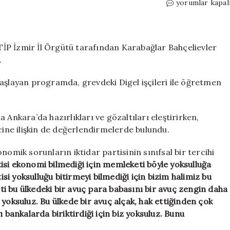
Erkan
yorumlar kapal
Baş’tan
İzmir’de
iktidara
‘NATO
İP İzmir İl Örgütü tarafından Karabağlar Bahçelievler
Zirvesi’
.
eleştirisi:
‘Bunlar
aşlayan programda, grevdeki Digel işçileri ile öğretmen
ne
yerli
ne
kara’da hazırlıkları ve gözaltıları eleştirirken,
milli,
cine ilişkin de değerlendirmelerde bulundu.
dibine
kadar
ik sorunların iktidar partisinin sınıfsal bir tercihi
Amerikancı!’
isi ekonomi bilmediği için memleketi böyle yoksulluğa
için
i yoksulluğu bitirmeyi bilmediği için bizim halimiz bu
rti bu ülkedeki bir avuç para babasını bir avuç zengin daha
yoksuluz. Bu ülkede bir avuç alçak, hak ettiğinden çok
 bankalarda biriktirdiği için biz yoksuluz. Bunu