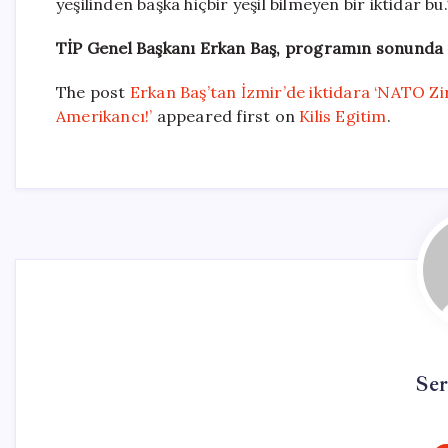
yeşilinden başka hiçbir yeşil bilmeyen bir iktidar bu.
TİP Genel Başkanı Erkan Baş, programın sonunda pa
The post
Erkan Baş’tan İzmir’de iktidara ‘NATO Zirve
Amerikancı!’
appeared first on
Kilis Egitim
.
Se