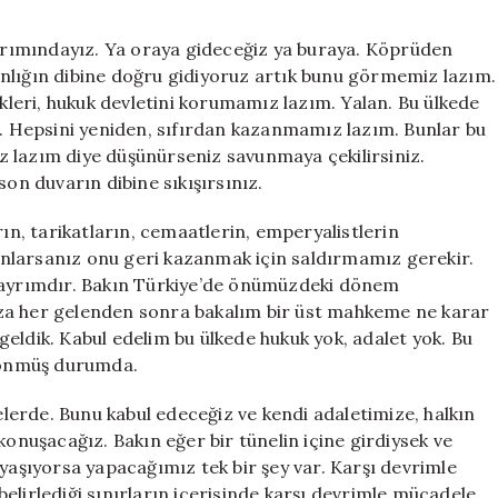
ayrımındayız. Ya oraya gideceğiz ya buraya. Köprüden
aranlığın dibine doğru gidiyoruz artık bunu görmemiz lazım.
ükleri, hukuk devletini korumamız lazım. Yalan. Bu ülkede
k. Hepsini yeniden, sıfırdan kazanmamız lazım. Bunlar bu
 lazım diye düşünürseniz savunmaya çekilirsiniz.
son duvarın dibine sıkışırsınız.
rın, tarikatların, cemaatlerin, emperyalistlerin
ı anlarsanız onu geri kazanmak için saldırmamız gerekir.
r ayrımdır. Bakın Türkiye’de önümüzdeki dönem
za her gelenden sonra bakalım bir üst mahkeme ne karar
eldik. Kabul edelim bu ülkede hukuk yok, adalet yok. Bu
 dönmüş durumda.
erde. Bunu kabul edeceğiz ve kendi adaletimize, halkın
konuşacağız. Bakın eğer bir tünelin içine girdiysek ve
 yaşıyorsa yapacağımız tek bir şey var. Karşı devrimle
elirlediği sınırların içerisinde karşı devrimle mücadele