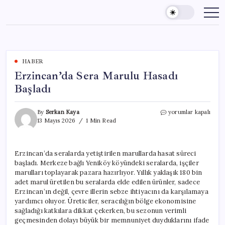
Skip
to
content
HABER
Erzincan’da Sera Marulu Hasadı
Başladı
Erzincan’da
By
Serkan Kaya
yorumlar kapalı
Sera
13 Mayıs 2026
1 Min Read
Marulu
Hasadı
Başladı
Erzincan’da seralarda yetiştirilen marullarda hasat süreci
için
başladı. Merkeze bağlı Yeniköy köyündeki seralarda, işçiler
marulları toplayarak pazara hazırlıyor. Yıllık yaklaşık 180 bin
adet marul üretilen bu seralarda elde edilen ürünler, sadece
Erzincan’ın değil, çevre illerin sebze ihtiyacını da karşılamaya
yardımcı oluyor. Üreticiler, seracılığın bölge ekonomisine
sağladığı katkılara dikkat çekerken, bu sezonun verimli
geçmesinden dolayı büyük bir memnuniyet duyduklarını ifade