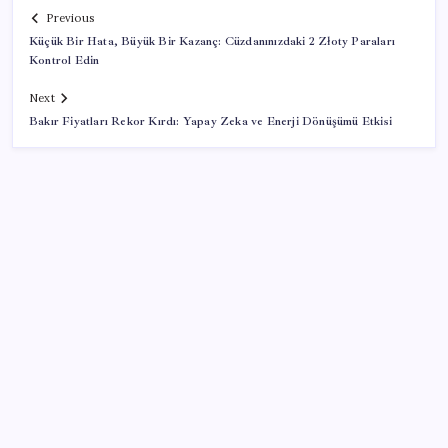
Previous
Küçük Bir Hata, Büyük Bir Kazanç: Cüzdanınızdaki 2 Złoty Paraları
Kontrol Edin
Next
Bakır Fiyatları Rekor Kırdı: Yapay Zeka ve Enerji Dönüşümü Etkisi
SON YAZILAR
250 milyar $’lık Kerkük ortaklığı
AÖL 3. Dönem sınav sonuçları açıklandı mı? Açık
Öğretim Lisesi sınav sonuçları nasıl ve nereden