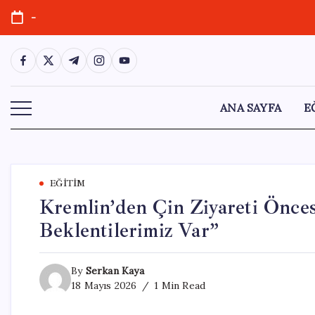
Skip
-
to
content
https://www.facebook.com/
https://twitter.com/
https://t.me/
https://www.instagram.com/
https://youtube.com/
ANA SAYFA
E
EĞITIM
Kremlin’den Çin Ziyareti Önce
Beklentilerimiz Var”
By
Serkan Kaya
18 Mayıs 2026
1 Min Read