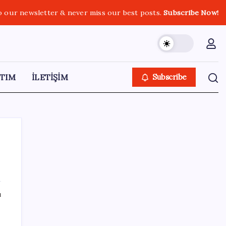
o our newsletter & never miss our best posts.
Subscribe Now!
TIM
İLETİŞİM
Subscribe
SON YAZILAR
ı
Pezeşkiyan: Teslim olmaya zorlanırsak
savaşırız, boyun eğmeyiz