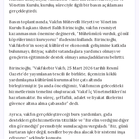
Yönetim Kurulu, kuruluş süreciyle ilgili bir basın açıklaması
gerçekleştirdi.
Basın toplantısında, Vakfın Mütevelli Heyeti ve Yönetim
Kurulu Başkanı Ahmet Salih Birincioğlu, vakfın resmiyet
kazanmasının önemine değinerek, “Mührümüzü vurduk, gönül
köprülerimizi kuruyoruz” ifadesini kullandı. Birincioğlu,
Vakfıkebir’in sosyal, kültürel ve ekonomik gelişimine katkıda
bulunmayı, ihtiyaç sahibi vatandaşlara yardımcı olmayı ve
gençlerin eğitiminde destek olmayı amaçladıklarını belirtti.
Birincioğlu, “Vakfıkebir Vakfı, 25 Mart 2026 tarihli Resmî
Gazete’de yayımlanan tescili ile birlikte, ilçemizin köklü
yardımlaşma kültürünü kurumsal bir çatı altında
birleştirmiştir. Şu anda önceliğimiz, Vakfımızın gelecekteki
hizmetlerinin temelini oluşturacak ‘Vakıf İç Yönetmelikleri’ni
hazırlamaktır. Bu süreç, şeffaflık, adalet ve liyakat ilkelerini
güvence altına alma çabasıdır” dedi.
Ayrıca, vakfın gerçekleştireceği burs yardımları, gıda
destekleri gibi hizmetlerin titizlikle ve “Bir elin verdiğini diğer
elin görmediği” prensibiyle sunulacağını vurguladı. “Biz, günü
kurtaran işler değil, nesiller boyu dua alacak bir sistemi inşa
ediyoruz” şeklinde konuştu.