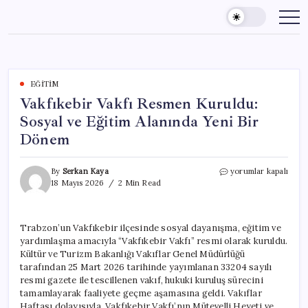
Skip
to
content
EĞITIM
Vakfıkebir Vakfı Resmen Kuruldu:
Sosyal ve Eğitim Alanında Yeni Bir
Dönem
Vakfıkebir
By
Serkan Kaya
yorumlar kapalı
Vakfı
18 Mayıs 2026
2 Min Read
Resmen
Kuruldu:
Sosyal
Trabzon’un Vakfıkebir ilçesinde sosyal dayanışma, eğitim ve
ve
yardımlaşma amacıyla “Vakfıkebir Vakfı” resmi olarak kuruldu.
Eğitim
Alanında
Kültür ve Turizm Bakanlığı Vakıflar Genel Müdürlüğü
Yeni
tarafından 25 Mart 2026 tarihinde yayımlanan 33204 sayılı
Bir
resmi gazete ile tescillenen vakıf, hukuki kuruluş sürecini
Dönem
tamamlayarak faaliyete geçme aşamasına geldi. Vakıflar
için
Haftası dolayısıyla, Vakfıkebir Vakfı’nın Mütevelli Heyeti ve