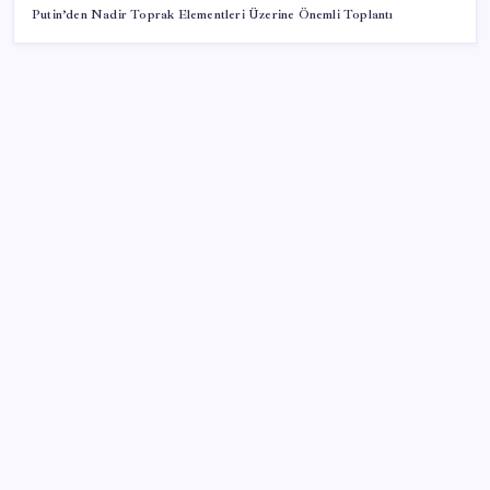
Putin’den Nadir Toprak Elementleri Üzerine Önemli Toplantı
SON YAZILAR
OpenAI’ın İlk Cihazı için Fiyat ve Tasarım Belli Oldu
PS5 Pro için PSSR 2.0 Güncellemesi Yolda: Tüm
Oyunlara Geliyor
Akın Gürlek’ten yeni ‘çerçeve yasa’ açıklaması:
‘Ülkemiz için bembeyaz bir sayfa açılacak’
Köprülere talip olan Fransız şirket komşunun
elektriğini döşüyor