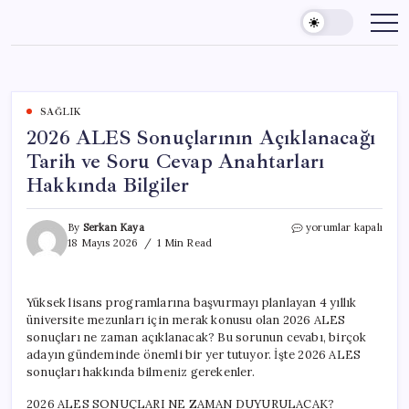
Skip
to
content
SAĞLIK
2026 ALES Sonuçlarının Açıklanacağı
Tarih ve Soru Cevap Anahtarları
Hakkında Bilgiler
2026
By
Serkan Kaya
yorumlar kapalı
ALES
18 Mayıs 2026
1 Min Read
Sonuçlarının
Açıklanacağı
Tarih
Yüksek lisans programlarına başvurmayı planlayan 4 yıllık
ve
üniversite mezunları için merak konusu olan 2026 ALES
Soru
Cevap
sonuçları ne zaman açıklanacak? Bu sorunun cevabı, birçok
Anahtarları
adayın gündeminde önemli bir yer tutuyor. İşte 2026 ALES
Hakkında
sonuçları hakkında bilmeniz gerekenler.
Bilgiler
için
2026 ALES SONUÇLARI NE ZAMAN DUYURULACAK?