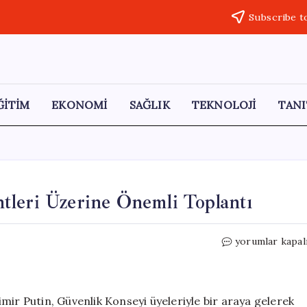
Subscribe t
ĞİTİM
EKONOMİ
SAĞLIK
TEKNOLOJİ
TANI
tleri Üzerine Önemli Toplantı
Putin’den
yorumlar kapal
Nadir
Toprak
Elementleri
Üzerine
mir Putin, Güvenlik Konseyi üyeleriyle bir araya gelerek