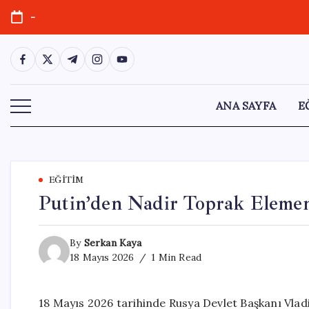
Skip
-
to
content
https://www.facebook.com/
https://twitter.com/
https://t.me/
https://www.instagram.com/
https://youtube.com/
ANA SAYFA
E
EĞITIM
Putin’den Nadir Toprak Elemen
By
Serkan Kaya
18 Mayıs 2026
1 Min Read
18 Mayıs 2026 tarihinde Rusya Devlet Başkanı Vladi