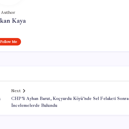
Author
rkan Kaya
Follow Me
Next
ş
CHP’li Ayhan Barut, Koçyurdu Köyü’nde Sel Felaketi Sonra
İncelemelerde Bulundu