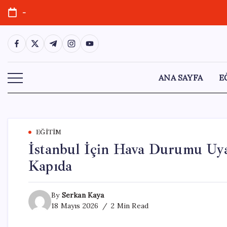
Skip
-
to
content
https://www.facebook.com/
https://twitter.com/
https://t.me/
https://www.instagram.com/
https://youtube.com/
ANA SAYFA
E
EĞITIM
İstanbul İçin Hava Durumu Uyar
Kapıda
By
Serkan Kaya
18 Mayıs 2026
2 Min Read