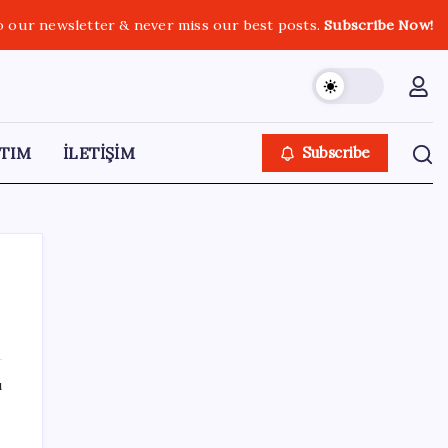
o our newsletter & never miss our best posts.
Subscribe Now!
TIM
İLETİŞİM
Subscribe
SON YAZILAR
ı
Ford’dan Verimlilik Odaklı Elektrikli Pickup:
Fathom