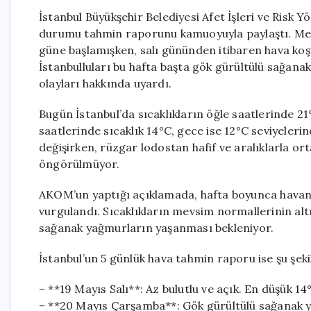
İstanbul Büyükşehir Belediyesi Afet İşleri ve Risk 
durumu tahmin raporunu kamuoyuyla paylaştı. Megak
güne başlamışken, salı gününden itibaren hava koşu
İstanbulluları bu hafta başta gök gürültülü sağanak
olayları hakkında uyardı.
Bugün İstanbul’da sıcaklıkların öğle saatlerinde 21
saatlerinde sıcaklık 14°C, gece ise 12°C seviyeler
değişirken, rüzgar lodostan hafif ve aralıklarla or
öngörülmüyor.
AKOM’un yaptığı açıklamada, hafta boyunca havanın
vurgulandı. Sıcaklıkların mevsim normallerinin altın
sağanak yağmurların yaşanması bekleniyor.
İstanbul’un 5 günlük hava tahmin raporu ise şu şeki
– **19 Mayıs Salı**: Az bulutlu ve açık. En düşük 1
– **20 Mayıs Çarşamba**: Gök gürültülü sağanak ya