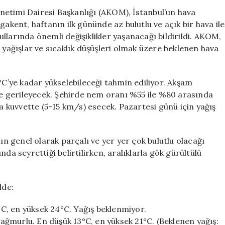
Uyarısı:
Yönetimi Dairesi Başkanlığı (AKOM), İstanbul’un hava
Soğuk
ent, haftanın ilk gününde az bulutlu ve açık bir hava ile
ve
llarında önemli değişiklikler yaşanacağı bildirildi. AKOM,
Yağışlı
 yağışlar ve sıcaklık düşüşleri olmak üzere beklenen hava
Günler
Kapıda
için
°C’ye kadar yükselebileceği tahmin ediliyor. Akşam
ine gerileyecek. Şehirde nem oranı %55 ile %80 arasında
ta kuvvette (5-15 km/s) esecek. Pazartesi günü için yağış
 genel olarak parçalı ve yer yer çok bulutlu olacağı
da seyrettiği belirtilirken, aralıklarla gök gürültülü
lde:
4°C, en yüksek 24°C. Yağış beklenmiyor.
ğmurlu. En düşük 13°C, en yüksek 21°C. (Beklenen yağış: