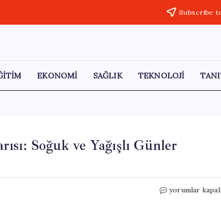
Subscribe t
ĞİTİM
EKONOMİ
SAĞLIK
TEKNOLOJİ
TANI
ısı: Soğuk ve Yağışlı Günler
İstanbul
yorumlar kapal
İçin
Hava
Durumu