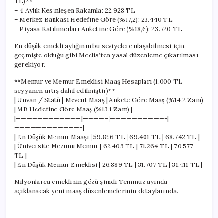
TL)**
– 4 Aylık Kesinleşen Rakamla: 22.928 TL
– Merkez Bankası Hedefine Göre (%17,2): 23.440 TL
– Piyasa Katılımcıları Anketine Göre (%18,6): 23.720 TL
En düşük emekli aylığının bu seviyelere ulaşabilmesi için,
geçmişte olduğu gibi Meclis’ten yasal düzenleme çıkarılması
gerekiyor.
**Memur ve Memur Emeklisi Maaş Hesapları (1.000 TL
seyyanen artış dahil edilmiştir)**
| Unvan / Statü | Mevcut Maaş | Ankete Göre Maaş (%14,2 Zam)
| MB Hedefine Göre Maaş (%13,1 Zam) |
|————————————|————–|——————————-|
————————————-|
| En Düşük Memur Maaşı | 59.896 TL | 69.401 TL | 68.742 TL |
| Üniversite Mezunu Memur | 62.403 TL | 71.264 TL | 70.577
TL |
| En Düşük Memur Emeklisi | 26.889 TL | 31.707 TL | 31.411 TL |
Milyonlarca emeklinin gözü şimdi Temmuz ayında
açıklanacak yeni maaş düzenlemelerinin detaylarında.