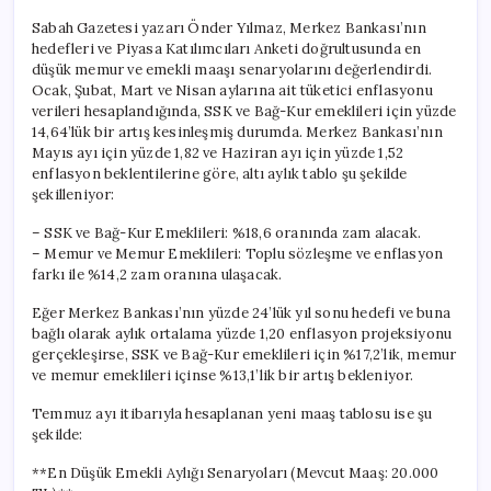
Sabah Gazetesi yazarı Önder Yılmaz, Merkez Bankası’nın
hedefleri ve Piyasa Katılımcıları Anketi doğrultusunda en
düşük memur ve emekli maaşı senaryolarını değerlendirdi.
Ocak, Şubat, Mart ve Nisan aylarına ait tüketici enflasyonu
verileri hesaplandığında, SSK ve Bağ-Kur emeklileri için yüzde
14,64’lük bir artış kesinleşmiş durumda. Merkez Bankası’nın
Mayıs ayı için yüzde 1,82 ve Haziran ayı için yüzde 1,52
enflasyon beklentilerine göre, altı aylık tablo şu şekilde
şekilleniyor:
– SSK ve Bağ-Kur Emeklileri: %18,6 oranında zam alacak.
– Memur ve Memur Emeklileri: Toplu sözleşme ve enflasyon
farkı ile %14,2 zam oranına ulaşacak.
Eğer Merkez Bankası’nın yüzde 24’lük yıl sonu hedefi ve buna
bağlı olarak aylık ortalama yüzde 1,20 enflasyon projeksiyonu
gerçekleşirse, SSK ve Bağ-Kur emeklileri için %17,2’lik, memur
ve memur emeklileri içinse %13,1’lik bir artış bekleniyor.
Temmuz ayı itibarıyla hesaplanan yeni maaş tablosu ise şu
şekilde:
**En Düşük Emekli Aylığı Senaryoları (Mevcut Maaş: 20.000