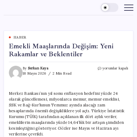
Skip
to
content
HABER
Emekli Maaşlarında Değişim: Yeni
Rakamlar ve Beklentiler
Emekli
By
Serkan Kaya
yorumlar kapalı
Maaşlarında
18 Mayıs 2026
2 Min Read
Değişim:
Yeni
Rakamlar
Merkez Bankası’nın yıl sonu enflasyon hedefini yüzde 24
ve
olarak güncellemesi, milyonlarca memur, memur emeklisi,
Beklentiler
için
SSK ve Bağ-Kur’lunun Temmuz ayında alacağı zam
hesaplarında önemli değişikliklere yol açtı. Türkiye İstatistik
Kurumu (TÜİK) tarafından açıklanan ilk dört aylık veriler,
emeklilerin maaşlarında yüzde 14,64’lük bir artışın şimdiden
kesinleştiğini gösteriyor. Gözler ise Mayıs ve Haziran ayı
verilerine çevrildi.