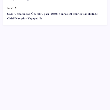
Next
SGK Uzmanından Önemli Uyarı: 2008 Sonrası Memurlar Emeklilikte
Ciddi Kayıplar Yaşayabilir
SON YAZILAR
Pezeşkiyan: Teslim olmaya zorlanırsak savaşırız,
boyun eğmeyiz
Android 17 bazı Galaxy modelleri için veda
güncellemesi olacak
OpenAI’ın İlk Cihazı için Fiyat ve Tasarım Belli Oldu