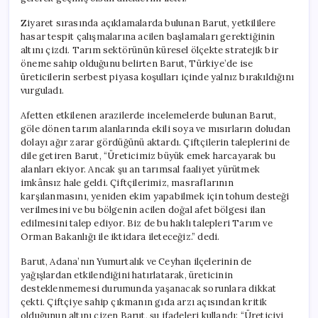
Ziyaret sırasında açıklamalarda bulunan Barut, yetkililere
hasar tespit çalışmalarına acilen başlamaları gerektiğinin
altını çizdi. Tarım sektörünün küresel ölçekte stratejik bir
öneme sahip olduğunu belirten Barut, Türkiye’de ise
üreticilerin serbest piyasa koşulları içinde yalnız bırakıldığını
vurguladı.
Afetten etkilenen arazilerde incelemelerde bulunan Barut,
göle dönen tarım alanlarında ekili soya ve mısırların doludan
dolayı ağır zarar gördüğünü aktardı. Çiftçilerin taleplerini de
dile getiren Barut, “Üreticimiz büyük emek harcayarak bu
alanları ekiyor. Ancak şu an tarımsal faaliyet yürütmek
imkânsız hale geldi. Çiftçilerimiz, masraflarının
karşılanmasını, yeniden ekim yapabilmek için tohum desteği
verilmesini ve bu bölgenin acilen doğal afet bölgesi ilan
edilmesini talep ediyor. Biz de bu haklı talepleri Tarım ve
Orman Bakanlığı ile iktidara ileteceğiz.” dedi.
Barut, Adana’nın Yumurtalık ve Ceyhan ilçelerinin de
yağışlardan etkilendiğini hatırlatarak, üreticinin
desteklenmemesi durumunda yaşanacak sorunlara dikkat
çekti. Çiftçiye sahip çıkmanın gıda arzı açısından kritik
olduğunun altını çizen Barut, şu ifadeleri kullandı: “Üreticiyi