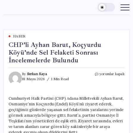
Skip
to
content
HABER
CHP’li Ayhan Barut, Koçyurdu
Köyü’nde Sel Felaketi Sonrası
İncelemelerde Bulundu
CHP’li
By
Serkan Kaya
yorumlar kapalı
Ayhan
18 Mayıs 2026
1 Min Read
Barut,
Koçyurdu
Köyü’nde
Cumhuriyet Halk Partisi (CHP) Adana Milletvekili Ayhan Barut,
Sel
Osmaniye’nin Koçyurdu (Endel) Köyü’nü ziyaret ederek,
Felaketi
Sonrası
geçtiğimiz günlerde yaşanan sel felaketinin yaralarını yerinde
İncelemelerde
görmek amacıyla bölgeye gitti. Barut’a, partisi Osmaniye İl
Bulundu
Teşkilatı’nın yöneticileri de eşlik etti. Ziyaret sırasında, evleri
için
ve tarım alanları zarar gören köy sakinleriyle bir araya
gelerek geçmiş olsun dileklerini iletti.