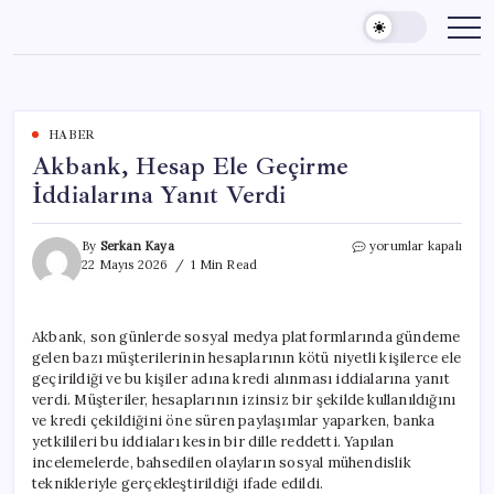
Skip
to
content
HABER
Akbank, Hesap Ele Geçirme
İddialarına Yanıt Verdi
Akbank,
By
Serkan Kaya
yorumlar kapalı
Hesap
22 Mayıs 2026
1 Min Read
Ele
Geçirme
İddialarına
Akbank, son günlerde sosyal medya platformlarında gündeme
Yanıt
gelen bazı müşterilerinin hesaplarının kötü niyetli kişilerce ele
Verdi
için
geçirildiği ve bu kişiler adına kredi alınması iddialarına yanıt
verdi. Müşteriler, hesaplarının izinsiz bir şekilde kullanıldığını
ve kredi çekildiğini öne süren paylaşımlar yaparken, banka
yetkilileri bu iddiaları kesin bir dille reddetti. Yapılan
incelemelerde, bahsedilen olayların sosyal mühendislik
teknikleriyle gerçekleştirildiği ifade edildi.