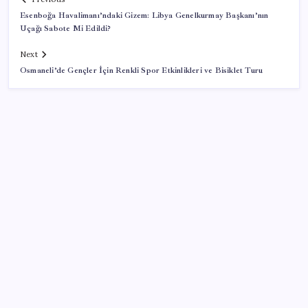
Esenboğa Havalimanı’ndaki Gizem: Libya Genelkurmay Başkanı’nın
Uçağı Sabote Mi Edildi?
Next
Osmaneli’de Gençler İçin Renkli Spor Etkinlikleri ve Bisiklet Turu
SON YAZILAR
250 milyar $’lık Kerkük ortaklığı
AÖL 3. Dönem sınav sonuçları açıklandı mı? Açık
Öğretim Lisesi sınav sonuçları nasıl ve nereden
öğrenilir?