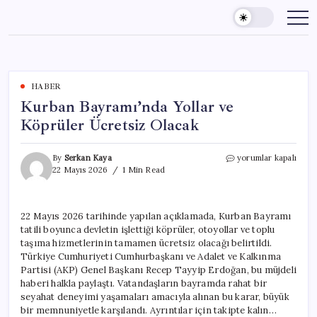
Skip
to
content
HABER
Kurban Bayramı’nda Yollar ve
Köprüler Ücretsiz Olacak
Kurban
By
Serkan Kaya
yorumlar kapalı
Bayramı’nda
22 Mayıs 2026
1 Min Read
Yollar
ve
Köprüler
22 Mayıs 2026 tarihinde yapılan açıklamada, Kurban Bayramı
Ücretsiz
tatili boyunca devletin işlettiği köprüler, otoyollar ve toplu
Olacak
için
taşıma hizmetlerinin tamamen ücretsiz olacağı belirtildi.
Türkiye Cumhuriyeti Cumhurbaşkanı ve Adalet ve Kalkınma
Partisi (AKP) Genel Başkanı Recep Tayyip Erdoğan, bu müjdeli
haberi halkla paylaştı. Vatandaşların bayramda rahat bir
seyahat deneyimi yaşamaları amacıyla alınan bu karar, büyük
bir memnuniyetle karşılandı. Ayrıntılar için takipte kalın…