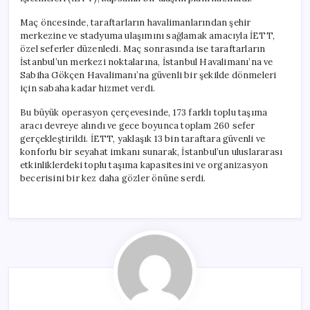
Taraftarı
Ağırladı
Maç öncesinde, taraftarların havalimanlarından şehir
için
merkezine ve stadyuma ulaşımını sağlamak amacıyla İETT,
özel seferler düzenledi. Maç sonrasında ise taraftarların
İstanbul’un merkezi noktalarına, İstanbul Havalimanı’na ve
Sabiha Gökçen Havalimanı’na güvenli bir şekilde dönmeleri
için sabaha kadar hizmet verdi.
Bu büyük operasyon çerçevesinde, 173 farklı toplu taşıma
aracı devreye alındı ve gece boyunca toplam 260 sefer
gerçekleştirildi. İETT, yaklaşık 13 bin taraftara güvenli ve
konforlu bir seyahat imkanı sunarak, İstanbul’un uluslararası
etkinliklerdeki toplu taşıma kapasitesini ve organizasyon
becerisini bir kez daha gözler önüne serdi.