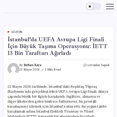
Skip
to
content
EĞITIM
İstanbul’da UEFA Avrupa Ligi Finali
İçin Büyük Taşıma Operasyonu: İETT
13 Bin Taraftarı Ağırladı
İstanbul’da
By
Serkan Kaya
yorumlar kapalı
UEFA
22 Mayıs 2026
1 Min Read
Avrupa
Ligi
Finali
22 Mayıs 2026 tarihinde, İstanbul’daki Beşiktaş Tüpraş
İçin
Stadyumu’nda gerçekleştirilen UEFA Avrupa Ligi finali, dünya
Büyük
Taşıma
çapında büyük bir ilgiyle karşılandı. İngiltere, Almanya ve
Operasyonu:
diğer ülkelerden gelen binlerce futbolsever, bu prestijli
İETT
karşılaşmayı izlemek için İstanbul’a akın etti. Bu yoğun talebi
13
karşılamak adına İstanbul Elektrik Tramvay ve Tünel
Bin
İşletmeleri (İETT), kapsamlı bir ulaşım planı hazırladı.