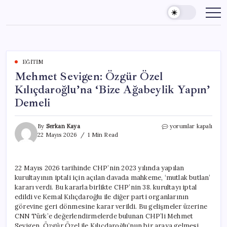
Skip
to
content
EĞITIM
Mehmet Sevigen: Özgür Özel
Kılıçdaroğlu’na ‘Bize Ağabeylik Yapın’
Demeli
Mehmet
By
Serkan Kaya
yorumlar kapalı
Sevigen:
22 Mayıs 2026
1 Min Read
Özgür
Özel
Kılıçdaroğlu’na
22 Mayıs 2026 tarihinde CHP’nin 2023 yılında yapılan
‘Bize
kurultayının iptali için açılan davada mahkeme, ‘mutlak butlan’
Ağabeylik
Yapın’
kararı verdi. Bu kararla birlikte CHP’nin 38. kurultayı iptal
Demeli
edildi ve Kemal Kılıçdaroğlu ile diğer parti organlarının
için
görevine geri dönmesine karar verildi. Bu gelişmeler üzerine
CNN Türk’e değerlendirmelerde bulunan CHP’li Mehmet
Sevigen, Özgür Özel ile Kılıçdaroğlu’nun bir araya gelmesi