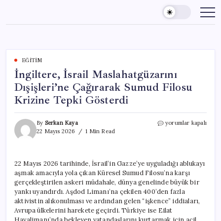
Skip
to
content
EĞITIM
İngiltere, İsrail Maslahatgüzarını
Dışişleri’ne Çağırarak Sumud Filosu
Krizine Tepki Gösterdi
İngiltere,
By
Serkan Kaya
yorumlar kapalı
İsrail
22 Mayıs 2026
1 Min Read
Maslahatgüzarını
Dışişleri’ne
Çağırarak
22 Mayıs 2026 tarihinde, İsrail’in Gazze’ye uyguladığı ablukayı
Sumud
aşmak amacıyla yola çıkan Küresel Sumud Filosu’na karşı
Filosu
Krizine
gerçekleştirilen askeri müdahale, dünya genelinde büyük bir
Tepki
yankı uyandırdı. Aşdod Limanı’na çekilen 400’den fazla
Gösterdi
aktivistin alıkonulması ve ardından gelen “işkence” iddiaları,
için
Avrupa ülkelerini harekete geçirdi. Türkiye ise Eilat
Havalimanı’nda bekleyen vatandaşlarını kurtarmak için acil