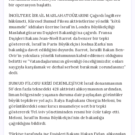
bir operasyon başlattı.
İNGİLTERE İSRAİL MASLAHATGÜZARINI Çağırdı İngiltere
hükümeti, Küresel Sumud Filosu aktivistlerine yönelik “kötü
muamele” iddiaları üzerine İsrail’in Londra Büyükelçiliği
Maslahatgüzarını Dışişleri Bakanlığı’na çağırdı. Fransa
Dışişleri Bakanı Jean-Noël Barrot da benzer bir tepki
göstererek, İsrail’in Paris Büyükelçisi Joshua Zarka’nın
bakanlığa davet edildiğini duyurdu. Barrot, İsrailli Bakan Ben-
Gvir’in yolculara yönelik tutumunun kabul edilemez olduğunu
belirtti ve “Vatandaşlarımızın güvenliği önceliğimizdir; onları
saygıyla karşılamak ve derhal serbest bırakmak zorundasınız”
dedi.
SUMUD FİLOSU KRİZİ DERİNLEŞİYOR İsrail donanmasının
50’den fazla teknedeki 428 aktivisti alıkoymasının ardından,
liman bölgesinde yaşanan duruma dair paylaşılan görüntüler
büyük tepkilere yol açtı. İtalya Başbakanı Giorgia Meloni, bu
görüntülerdeki onur kırıcı muameleye sert bir tepki
göstererek Tel Aviv yönetiminden resmi bir özür talep etti.
Meloni, İsrail’in Roma Büyükelçisi’nin de bakanlığa
çağrıldığını bildirdi.
Türkiye tarafında ise Dışişleri Bakanı Hakan Fidan, alıkonulan