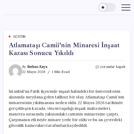
Skip
to
content
EĞITIM
Atlamataşı Camii’nin Minaresi İnşaat
Kazası Sonucu Yıkıldı
Atlamataşı
By
Serkan Kaya
yorumlar kapalı
Camii’nin
22 Mayıs 2026
1 Min Read
Minaresi
İnşaat
Kazası
İstanbul’un Fatih ilçesinde inşaat halindeki bir üniversitenin
Sonucu
alanında meydana gelen talihsiz bir olay, Atlamataşı Camii’nin
Yıkıldı
için
minaresinin yıkılmasına neden oldu. 22 Mayıs 2026 tarihinde
gerçekleşen kazada, vincin taşıdığı inşaat malzemeleri,
manevra sırasında yakınındaki caminin minaresine çarptı.
Çarpmanın etkisiyle minare yerle bir oldu ve bu an çevredeki
güvenlik kameraları tarafından kaydedildi.