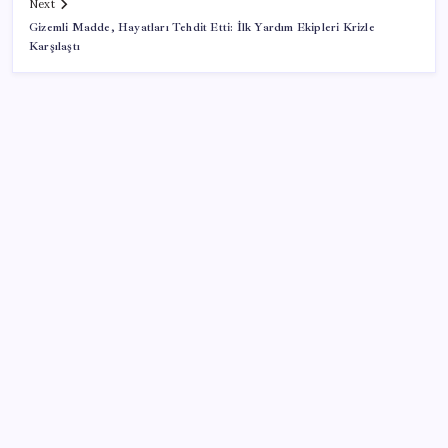
Next
Gizemli Madde, Hayatları Tehdit Etti: İlk Yardım Ekipleri Krizle
Karşılaştı
SON YAZILAR
Pezeşkiyan: Teslim olmaya zorlanırsak savaşırız,
boyun eğmeyiz
Android 17 bazı Galaxy modelleri için veda
güncellemesi olacak
OpenAI’ın İlk Cihazı için Fiyat ve Tasarım Belli Oldu
PS5 Pro için PSSR 2.0 Güncellemesi Yolda: Tüm