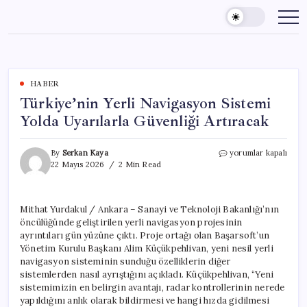
Skip
to
content
HABER
Türkiye’nin Yerli Navigasyon Sistemi
Yolda Uyarılarla Güvenliği Artıracak
Türkiye’nin
By
Serkan Kaya
yorumlar kapalı
Yerli
22 Mayıs 2026
2 Min Read
Navigasyon
Sistemi
Yolda
Mithat Yurdakul / Ankara – Sanayi ve Teknoloji Bakanlığı’nın
Uyarılarla
öncülüğünde geliştirilen yerli navigasyon projesinin
Güvenliği
Artıracak
ayrıntıları gün yüzüne çıktı. Proje ortağı olan Başarsoft’un
için
Yönetim Kurulu Başkanı Alim Küçükpehlivan, yeni nesil yerli
navigasyon sisteminin sunduğu özelliklerin diğer
sistemlerden nasıl ayrıştığını açıkladı. Küçükpehlivan, “Yeni
sistemimizin en belirgin avantajı, radar kontrollerinin nerede
yapıldığını anlık olarak bildirmesi ve hangi hızda gidilmesi