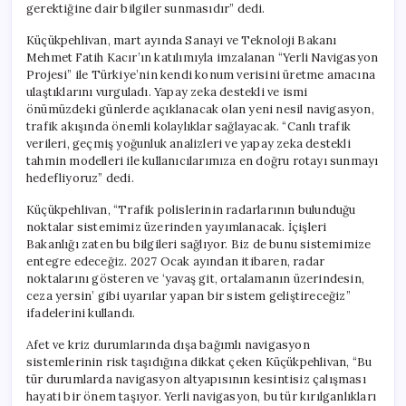
gerektiğine dair bilgiler sunmasıdır” dedi.
Küçükpehlivan, mart ayında Sanayi ve Teknoloji Bakanı
Mehmet Fatih Kacır’ın katılımıyla imzalanan “Yerli Navigasyon
Projesi” ile Türkiye’nin kendi konum verisini üretme amacına
ulaştıklarını vurguladı. Yapay zeka destekli ve ismi
önümüzdeki günlerde açıklanacak olan yeni nesil navigasyon,
trafik akışında önemli kolaylıklar sağlayacak. “Canlı trafik
verileri, geçmiş yoğunluk analizleri ve yapay zeka destekli
tahmin modelleri ile kullanıcılarımıza en doğru rotayı sunmayı
hedefliyoruz” dedi.
Küçükpehlivan, “Trafik polislerinin radarlarının bulunduğu
noktalar sistemimiz üzerinden yayımlanacak. İçişleri
Bakanlığı zaten bu bilgileri sağlıyor. Biz de bunu sistemimize
entegre edeceğiz. 2027 Ocak ayından itibaren, radar
noktalarını gösteren ve ‘yavaş git, ortalamanın üzerindesin,
ceza yersin’ gibi uyarılar yapan bir sistem geliştireceğiz”
ifadelerini kullandı.
Afet ve kriz durumlarında dışa bağımlı navigasyon
sistemlerinin risk taşıdığına dikkat çeken Küçükpehlivan, “Bu
tür durumlarda navigasyon altyapısının kesintisiz çalışması
hayati bir önem taşıyor. Yerli navigasyon, bu tür kırılganlıkları