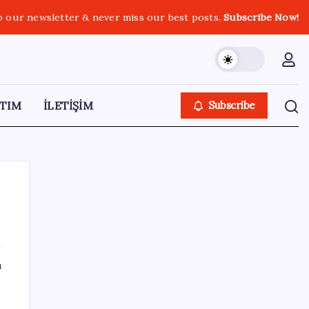
o our newsletter & never miss our best posts.
Subscribe Now!
TIM
İLETİŞİM
Subscribe
SON YAZILAR
ı
OpenAI’ın İlk Cihazı için Fiyat ve Tasarım
Belli Oldu