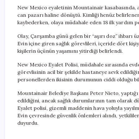
New Mexico eyaletinin Mountainair kasabasında, aş
can pazarı haline dönüştü. Kimliği henüz belirlen
kaybederken, olaya müdahale eden 18 ilk yardım pe
Olay, Çarşamba günü gelen bir “aşırı doz” ihbarı ü
Evin içine giren sağlık görevlileri, içeride dört kiş
kişilerin üçünün yaşamını yitirdiği belirlendi.
New Mexico Eyalet Polisi, müdahale sırasında evd
görevlisinin acil bir şekilde hastaneye sevk edildiği
personellerden ikisinin durumunun ciddi olduğu bild
Mountainair Belediye Başkanı Peter Nieto, yaptığı
edildiğini, ancak sağlık durumlarının tam olarak dü
Eyalet polisi, gizemli maddenin hava yoluyla yayıl
Evin çevresinde güvenlik önlemleri alındı, yetkilile
duyurdu.