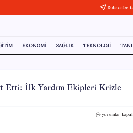
Subscribe t
ĞİTİM
EKONOMİ
SAĞLIK
TEKNOLOJİ
TANI
 Etti: İlk Yardım Ekipleri Krizle
Gizemli
yorumlar kapal
Madde,
Hayatları
Tehdit