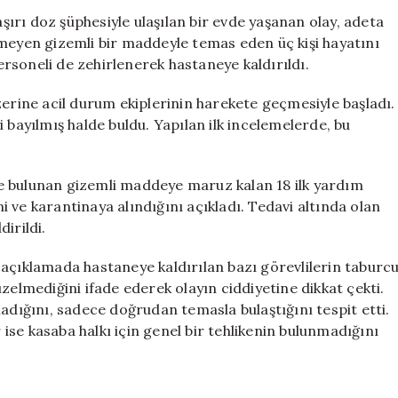
Etti:
ırı doz şüphesiyle ulaşılan bir evde yaşanan olay, adeta
İlk
emeyen gizemli bir maddeyle temas eden üç kişi hayatını
Yardım
rsoneli de zehirlenerek hastaneye kaldırıldı.
Ekipleri
Krizle
zerine acil durum ekiplerinin harekete geçmesiyle başladı.
Karşılaştı
iyi bayılmış halde buldu. Yapılan ilk incelemelerde, bu
için
e bulunan gizemli maddeye maruz kalan 18 ilk yardım
ni ve karantinaya alındığını açıkladı. Tedavi altında olan
irildi.
 açıklamada hastaneye kaldırılan bazı görevlilerin taburc
zelmediğini ifade ederek olayın ciddiyetine dikkat çekti.
madığını, sadece doğrudan temasla bulaştığını tespit etti.
r ise kasaba halkı için genel bir tehlikenin bulunmadığını