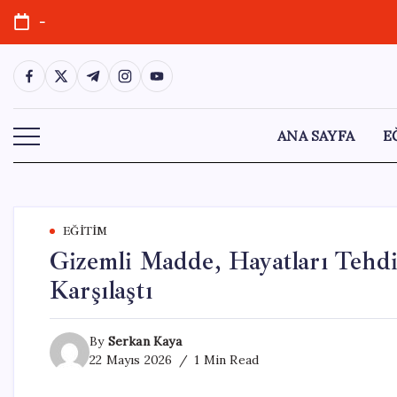
Skip
-
to
content
https://www.facebook.com/
https://twitter.com/
https://t.me/
https://www.instagram.com/
https://youtube.com/
ANA SAYFA
E
EĞITIM
Gizemli Madde, Hayatları Tehdit
Karşılaştı
By
Serkan Kaya
22 Mayıs 2026
1 Min Read