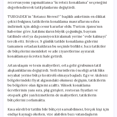
rezervasyonu yapmaktansa “ücretsiz konaklama” seçeneğini
değerlendirerek tatil planlarını değiştirdi.
TUSGADER’in “Rotanız Neresi?” başlıklı anketinin en dikkat
çekici bulgusu, tatilcilerin konaklama masraflarını sıfıra
indirmek için aldığı cesur kararlar oldu. Turizm Ajansı’nın
haberine göre, katılımcıların büyük çoğunluğu, bayram
tatilinde otel ya da pansiyon kiralamak yerine “evde kalmayı”
tercih etti. Böylece, 9 günlük tatilde konaklama giderini
tamamen ortadan kaldıran bu seçimle birlikte, bazı tatilciler
de bütçelerini memleket ve aile ziyaretlerine ayırarak
konaklamayı ücretsiz hale getirdi.
Artan ulaşım ve tesis maliyetleri, orta gelir grubunun tatil
alışkanlıklarını değiştirdi. Yerli turistlerin önceliği artık lüks
seyahat yerine bütçe kontrolü olmaya başladı. Ege ve Akdeniz
bölgelerindeki fiyat algısındaki olumsuz değişim, tatilcilerin
bu bölgelere olan ilgisini azalttı. Yüksek konaklama
ücretlerinin yanı sıra, plaj girişleri, restoran fiyatları ve
otopark gibi yan hizmetlerin de maliyetleri, tatilcilerin
bütçelerini zorlamakta.
Kısa süreli bir tatilin bile bütçeyi sarsabilmesi, birçok kişi için
endişe kaynağı olurken, vize alabilen bazı vatandaşların