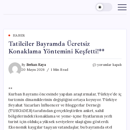
Skip
to
content
HABER
Tatilciler Bayramda Ücretsiz
Konaklama Yöntemini Keşfetti!**
Tatilciler
By
Serkan Kaya
yorumlar kapalı
Bayramda
20 Mayıs 2026
1 Min Read
Ücretsiz
Konaklama
Yöntemini
**
Keşfetti!**
Kurban Bayramı öncesinde yapılan araştırmalar, Türkiye’de iç
için
turizmin dinamiklerinin değiştiğini ortaya koyuyor. Türkiye
Seyahat Yazarları İnfluencer ve Bloggerlar Derneği
(TUSGADER) tarafından gerçekleştirilen anket, sahil
bölgelerindeki konaklama ve yeme-içme fiyatlarının yerli
turist için oldukça yüksek seviyelere ulaştığını gösterdi.
Ekonomik kaygılar taşıyan vatandaşlar, bu bayramda otel