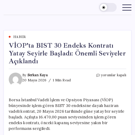
Skip
to
content
HABER
VİOP’ta BIST 30 Endeks Kontratı
Yatay Seyirle Başladı: Önemli Seviyeler
Açıklandı
VİOP’ta
By
Serkan Kaya
yorumlar kapalı
BIST
20 Mayıs 2026
1 Min Read
30
Endeks
Kontratı
Borsa İstanbul Vadeli İşlem ve Opsiyon Piyasası (VİOP)
Yatay
bünyesinde işlem gören BIST 30 endeksine dayalı haziran
Seyirle
Başladı:
vadeli kontrat, 20 Mayıs 2026 tarihinde güne yatay bir seyirle
Önemli
başladı. Açılışta 16.470,00 puan seviyesinden işlem gören
Seviyeler
endeks kontratı, önceki kapanış seviyesine yakın bir
Açıklandı
performans sergiledi.
için