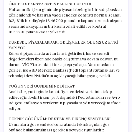
ÖNCEKİ SEANSTA SATIŞ BASKISI HAKİMDİ
Haftanın ilk işlem gününde piyasada belirgin bir satış baskısı
gözlemlendi ve haziran vadeli endeks kontratı normal seansı
%2,18’lik bir düşüşle 16.467,00 puandan kapandı. Ancak akşam
seansında kayıpların bir kısmı telafi edildi ve kontrat
16.583,00 puana kadar yükseldi.
KÜRESEL PİYASALARDAKİ GELİŞMELER OLUMSUZ ETKİ
YAPIYOR
Küresel piyasalarda artan tahvil getirileri, hisse senedi
değerlemeleri üzerinde baskı oluşturmaya devam ediyor. Bu
durum, VİOP’ta temkinli bir açılışa yol açtı. Yatırımcıların
gözleri ise ABD Merkez Bankası (Fed) toplantı tutanakları ve
teknoloji devi Nvidia’nın açıklayacağı bilançoya çevrildi.
YOĞUN VERİ GÜNDEMİNE DİKKAT
Analistler, yurt içinde konut fiyat endeksi verisinin takip
edileceğini belirtirken, yurt dışındaki Fed tutanakları ve Avro
Bölgesi enflasyon verilerinin piyasalara yön vereceğini ifade
ediyor.
TEKNİK GÖRÜNÜM: DESTEK VE DİRENÇ SEVİYELERİ
Uzmanlara göre endeks kontratında teknik açıdan göz
önünde bulundurulması gereken seviyeler şunlardır: