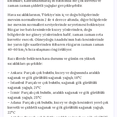
kısımları, Kahramanmaraş’ın batısında ise çok kuvvetli ve
zaman zaman şiddetli yağışlar gerçekleşebilir.
Hava sıcaklıklarının, Türkiye’nin iç ve doğu bölgelerinde
mevsim normallerinin 2 ile 4 derece altında, diğer bölgelerde
ise mevsim normalleri seviyelerinde seyretmesi bekleniyor.
Rüzgar ise batı kesimlerde kuzey yönlerinden, doğu
bölgelerde ise güney yönlerinden hafif, zaman zaman orta
kuvvette esecek. Güneydoğu Anadolu’nun batı kesimlerinde
ise yarın öğle saatlerinden itibaren rüzgarın zaman zaman
40-60 km/s hıza ulaşması öngörülüyor.
Bazı illerde beklenen hava durumu ve günün en yüksek
sıcaklıkları şu şekilde:
– Ankara: Parçalı çok bulutlu, kuzey ve doğusunda aralıklı
sağanak ve gök gürültülü sağanak yağışlı, 18°C
– İstanbul: Parçalı ve çok bulutlu, sağanak gök gürültülü
sağanak yağışlı, 21°C
– İzmir: Parçalı çok bulutlu, aralıklı sağanak ve gök gürültülü
sağanak yağışlı, 25°C
– Adana: Parçalı çok bulutlu, kuzey ve doğu kesimleri yerel çok
kuvvetli ve şiddetli sağanak ve gök gürültülü sağanak yağışlı,
22°C