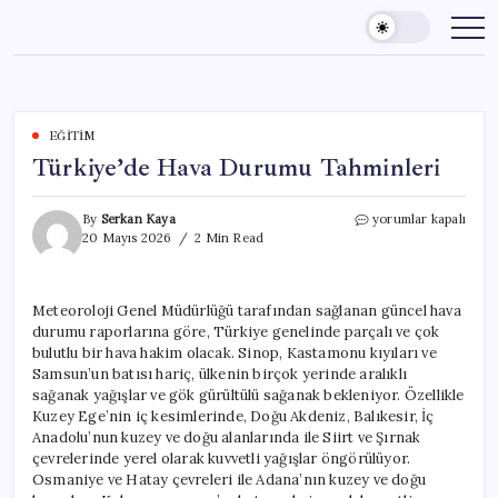
Skip
to
content
EĞITIM
Türkiye’de Hava Durumu Tahminleri
Türkiye’de
By
Serkan Kaya
yorumlar kapalı
Hava
20 Mayıs 2026
2 Min Read
Durumu
Tahminleri
için
Meteoroloji Genel Müdürlüğü tarafından sağlanan güncel hava
durumu raporlarına göre, Türkiye genelinde parçalı ve çok
bulutlu bir hava hakim olacak. Sinop, Kastamonu kıyıları ve
Samsun’un batısı hariç, ülkenin birçok yerinde aralıklı
sağanak yağışlar ve gök gürültülü sağanak bekleniyor. Özellikle
Kuzey Ege’nin iç kesimlerinde, Doğu Akdeniz, Balıkesir, İç
Anadolu’nun kuzey ve doğu alanlarında ile Siirt ve Şırnak
çevrelerinde yerel olarak kuvvetli yağışlar öngörülüyor.
Osmaniye ve Hatay çevreleri ile Adana’nın kuzey ve doğu