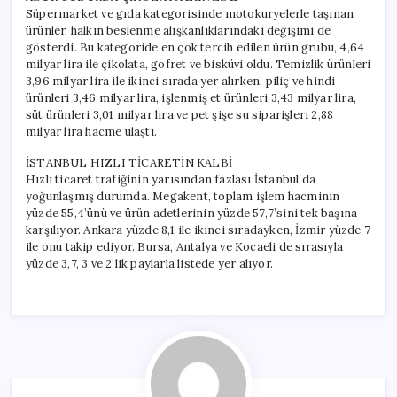
Süpermarket ve gıda kategorisinde motokuryelerle taşınan
ürünler, halkın beslenme alışkanlıklarındaki değişimi de
gösterdi. Bu kategoride en çok tercih edilen ürün grubu, 4,64
milyar lira ile çikolata, gofret ve bisküvi oldu. Temizlik ürünleri
3,96 milyar lira ile ikinci sırada yer alırken, piliç ve hindi
ürünleri 3,46 milyar lira, işlenmiş et ürünleri 3,43 milyar lira,
süt ürünleri 3,01 milyar lira ve pet şişe su siparişleri 2,88
milyar lira hacme ulaştı.
İSTANBUL HIZLI TİCARETİN KALBİ
Hızlı ticaret trafiğinin yarısından fazlası İstanbul’da
yoğunlaşmış durumda. Megakent, toplam işlem hacminin
yüzde 55,4’ünü ve ürün adetlerinin yüzde 57,7’sini tek başına
karşılıyor. Ankara yüzde 8,1 ile ikinci sıradayken, İzmir yüzde 7
ile onu takip ediyor. Bursa, Antalya ve Kocaeli de sırasıyla
yüzde 3,7, 3 ve 2’lik paylarla listede yer alıyor.