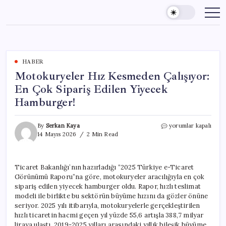
Skip
to
content
HABER
Motokuryeler Hız Kesmeden Çalışıyor:
En Çok Sipariş Edilen Yiyecek
Hamburger!
Motokuryeler
By
Serkan Kaya
yorumlar kapalı
Hız
14 Mayıs 2026
2 Min Read
Kesmeden
Çalışıyor:
En
Ticaret Bakanlığı’nın hazırladığı “2025 Türkiye e-Ticaret
Çok
Görünümü Raporu”na göre, motokuryeler aracılığıyla en çok
Sipariş
Edilen
sipariş edilen yiyecek hamburger oldu. Rapor, hızlı teslimat
Yiyecek
modeli ile birlikte bu sektörün büyüme hızını da gözler önüne
Hamburger!
seriyor. 2025 yılı itibarıyla, motokuryelerle gerçekleştirilen
için
hızlı ticaretin hacmi geçen yıl yüzde 55,6 artışla 388,7 milyar
liraya ulaştı. 2019-2025 yılları arasındaki yıllık bileşik büyüme