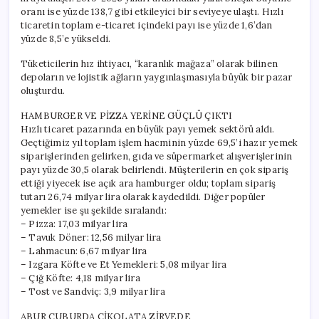
oranı ise yüzde 138,7 gibi etkileyici bir seviyeye ulaştı. Hızlı
ticaretin toplam e-ticaret içindeki payı ise yüzde 1,6’dan
yüzde 8,5’e yükseldi.
Tüketicilerin hız ihtiyacı, “karanlık mağaza” olarak bilinen
depoların ve lojistik ağların yaygınlaşmasıyla büyük bir pazar
oluşturdu.
HAMBURGER VE PİZZA YERİNE GÜÇLÜ ÇIKTI
Hızlı ticaret pazarında en büyük payı yemek sektörü aldı.
Geçtiğimiz yıl toplam işlem hacminin yüzde 69,5’i hazır yemek
siparişlerinden gelirken, gıda ve süpermarket alışverişlerinin
payı yüzde 30,5 olarak belirlendi. Müşterilerin en çok sipariş
ettiği yiyecek ise açık ara hamburger oldu; toplam sipariş
tutarı 26,74 milyar lira olarak kaydedildi. Diğer popüler
yemekler ise şu şekilde sıralandı:
– Pizza: 17,03 milyar lira
– Tavuk Döner: 12,56 milyar lira
– Lahmacun: 6,67 milyar lira
– Izgara Köfte ve Et Yemekleri: 5,08 milyar lira
– Çiğ Köfte: 4,18 milyar lira
– Tost ve Sandviç: 3,9 milyar lira
ABUR CUBURDA ÇİKOLATA ZİRVEDE