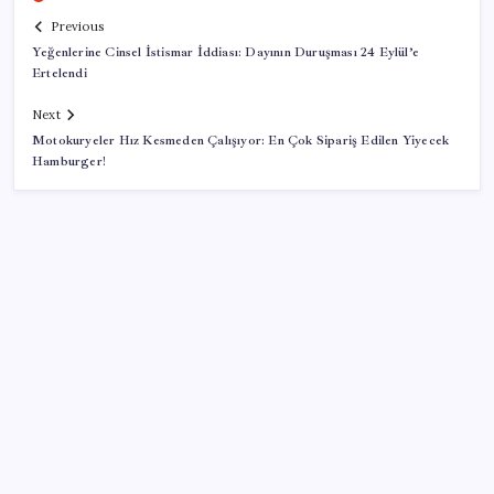
Previous
Yeğenlerine Cinsel İstismar İddiası: Dayının Duruşması 24 Eylül’e
Ertelendi
Next
Motokuryeler Hız Kesmeden Çalışıyor: En Çok Sipariş Edilen Yiyecek
Hamburger!
SON YAZILAR
250 milyar $’lık Kerkük ortaklığı
AÖL 3. Dönem sınav sonuçları açıklandı mı? Açık