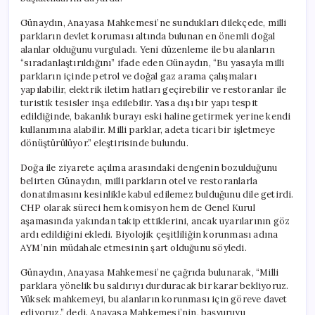
Günaydın, Anayasa Mahkemesi’ne sundukları dilekçede, milli
parkların devlet koruması altında bulunan en önemli doğal
alanlar olduğunu vurguladı. Yeni düzenleme ile bu alanların
“sıradanlaştırıldığını” ifade eden Günaydın, “Bu yasayla milli
parkların içinde petrol ve doğal gaz arama çalışmaları
yapılabilir, elektrik iletim hatları geçirebilir ve restoranlar ile
turistik tesisler inşa edilebilir. Yasa dışı bir yapı tespit
edildiğinde, bakanlık burayı eski haline getirmek yerine kendi
kullanımına alabilir. Milli parklar, adeta ticari bir işletmeye
dönüştürülüyor.” eleştirisinde bulundu.
Doğa ile ziyarete açılma arasındaki dengenin bozulduğunu
belirten Günaydın, milli parkların otel ve restoranlarla
donatılmasını kesinlikle kabul edilemez bulduğunu dile getirdi.
CHP olarak süreci hem komisyon hem de Genel Kurul
aşamasında yakından takip ettiklerini, ancak uyarılarının göz
ardı edildiğini ekledi. Biyolojik çeşitliliğin korunması adına
AYM’nin müdahale etmesinin şart olduğunu söyledi.
Günaydın, Anayasa Mahkemesi’ne çağrıda bulunarak, “Milli
parklara yönelik bu saldırıyı durduracak bir karar bekliyoruz.
Yüksek mahkemeyi, bu alanların korunması için göreve davet
ediyoruz.” dedi. Anayasa Mahkemesi’nin, başvuruyu