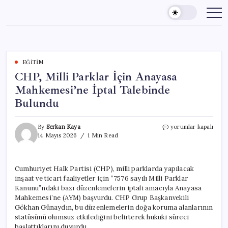
Skip
to
content
EĞITIM
CHP, Milli Parklar İçin Anayasa
Mahkemesi’ne İptal Talebinde
Bulundu
CHP,
By
Serkan Kaya
yorumlar kapalı
Milli
14 Mayıs 2026
1 Min Read
Parklar
İçin
Anayasa
Cumhuriyet Halk Partisi (CHP), milli parklarda yapılacak
Mahkemesi’ne
inşaat ve ticari faaliyetler için “7576 sayılı Milli Parklar
İptal
Talebinde
Kanunu”ndaki bazı düzenlemelerin iptali amacıyla Anayasa
Bulundu
Mahkemesi’ne (AYM) başvurdu. CHP Grup Başkanvekili
için
Gökhan Günaydın, bu düzenlemelerin doğa koruma alanlarının
statüsünü olumsuz etkilediğini belirterek hukuki süreci
başlattıklarını duyurdu.