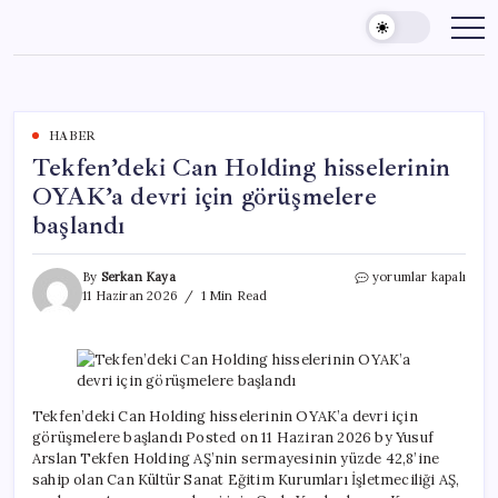
Skip
to
content
HABER
Tekfen’deki Can Holding hisselerinin
OYAK’a devri için görüşmelere
başlandı
Tekfen’deki
By
Serkan Kaya
yorumlar kapalı
Can
11 Haziran 2026
1 Min Read
Holding
hisselerinin
OYAK’a
devri
için
görüşmelere
Tekfen’deki Can Holding hisselerinin OYAK’a devri için
başlandı
görüşmelere başlandı Posted on 11 Haziran 2026 by Yusuf
için
Arslan Tekfen Holding AŞ’nin sermayesinin yüzde 42,8’ine
sahip olan Can Kültür Sanat Eğitim Kurumları İşletmeciliği AŞ,