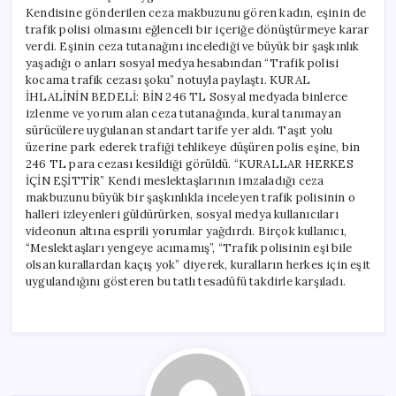
Kendisine gönderilen ceza makbuzunu gören kadın, eşinin de
trafik polisi olmasını eğlenceli bir içeriğe dönüştürmeye karar
verdi. Eşinin ceza tutanağını incelediği ve büyük bir şaşkınlık
yaşadığı o anları sosyal medya hesabından “Trafik polisi
kocama trafik cezası şoku” notuyla paylaştı. KURAL
İHLALİNİN BEDELİ: BİN 246 TL Sosyal medyada binlerce
izlenme ve yorum alan ceza tutanağında, kural tanımayan
sürücülere uygulanan standart tarife yer aldı. Taşıt yolu
üzerine park ederek trafiği tehlikeye düşüren polis eşine, bin
246 TL para cezası kesildiği görüldü. “KURALLAR HERKES
İÇİN EŞİTTİR” Kendi meslektaşlarının imzaladığı ceza
makbuzunu büyük bir şaşkınlıkla inceleyen trafik polisinin o
halleri izleyenleri güldürürken, sosyal medya kullanıcıları
videonun altına esprili yorumlar yağdırdı. Birçok kullanıcı,
“Meslektaşları yengeye acımamış”, “Trafik polisinin eşi bile
olsan kurallardan kaçış yok” diyerek, kuralların herkes için eşit
uygulandığını gösteren bu tatlı tesadüfü takdirle karşıladı.