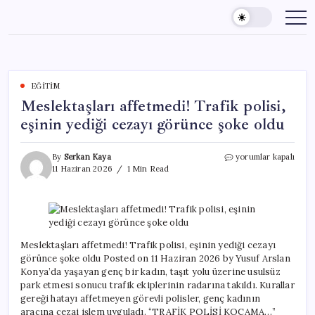
Skip
to
content
EĞITIM
Meslektaşları affetmedi! Trafik polisi,
eşinin yediği cezayı görünce şoke oldu
Meslektaşları
By
Serkan Kaya
yorumlar kapalı
affetmedi!
11 Haziran 2026
1 Min Read
Trafik
polisi,
eşinin
yediği
cezayı
görünce
Meslektaşları affetmedi! Trafik polisi, eşinin yediği cezayı
şoke
görünce şoke oldu Posted on 11 Haziran 2026 by Yusuf Arslan
oldu
Konya’da yaşayan genç bir kadın, taşıt yolu üzerine usulsüz
için
park etmesi sonucu trafik ekiplerinin radarına takıldı. Kurallar
gereği hatayı affetmeyen görevli polisler, genç kadının
aracına cezai işlem uyguladı. “TRAFİK POLİSİ KOCAMA…”