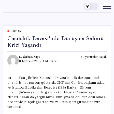
Skip
to
content
EĞITIM
Casusluk Davası’nda Duruşma Salonu
Krizi Yaşandı
Casusluk
By
Serkan Kaya
yorumlar kapalı
Davası’nda
11 Mayıs 2026
1 Min Read
Duruşma
Salonu
Krizi
İstanbul’da görülen “Casusluk Davası”nın ilk duruşmasında
Yaşandı
önemli bir sorun baş gösterdi. CHP’nin Cumhurbaşkanı adayı
için
ve İstanbul Büyükşehir Belediye (İBB) Başkanı Ekrem
İmamoğlu’nun yanında, gazeteciler Merdan Yanardağ ve
Necati Özkan da yargılanıyor. Duruşma salonunun dolu olması
nedeniyle, birçok gazeteci ve avukatın içeri girmesine izin
verilmedi.