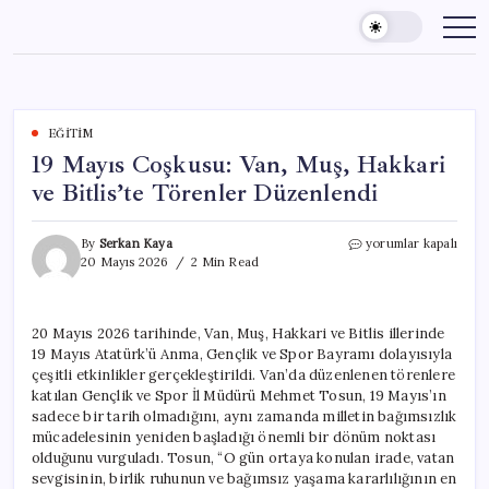
Skip
to
content
EĞITIM
19 Mayıs Coşkusu: Van, Muş, Hakkari
ve Bitlis’te Törenler Düzenlendi
19
By
Serkan Kaya
yorumlar kapalı
Mayıs
20 Mayıs 2026
2 Min Read
Coşkusu:
Van,
Muş,
20 Mayıs 2026 tarihinde, Van, Muş, Hakkari ve Bitlis illerinde
Hakkari
19 Mayıs Atatürk’ü Anma, Gençlik ve Spor Bayramı dolayısıyla
ve
Bitlis’te
çeşitli etkinlikler gerçekleştirildi. Van’da düzenlenen törenlere
Törenler
katılan Gençlik ve Spor İl Müdürü Mehmet Tosun, 19 Mayıs’ın
Düzenlendi
sadece bir tarih olmadığını, aynı zamanda milletin bağımsızlık
için
mücadelesinin yeniden başladığı önemli bir dönüm noktası
olduğunu vurguladı. Tosun, “O gün ortaya konulan irade, vatan
sevgisinin, birlik ruhunun ve bağımsız yaşama kararlılığının en