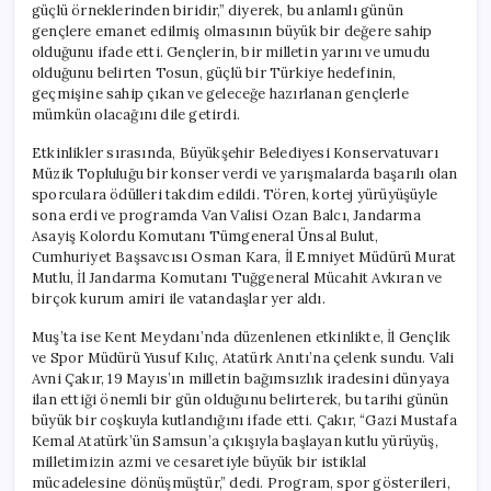
güçlü örneklerinden biridir,” diyerek, bu anlamlı günün
gençlere emanet edilmiş olmasının büyük bir değere sahip
olduğunu ifade etti. Gençlerin, bir milletin yarını ve umudu
olduğunu belirten Tosun, güçlü bir Türkiye hedefinin,
geçmişine sahip çıkan ve geleceğe hazırlanan gençlerle
mümkün olacağını dile getirdi.
Etkinlikler sırasında, Büyükşehir Belediyesi Konservatuvarı
Müzik Topluluğu bir konser verdi ve yarışmalarda başarılı olan
sporculara ödülleri takdim edildi. Tören, kortej yürüyüşüyle
sona erdi ve programda Van Valisi Ozan Balcı, Jandarma
Asayiş Kolordu Komutanı Tümgeneral Ünsal Bulut,
Cumhuriyet Başsavcısı Osman Kara, İl Emniyet Müdürü Murat
Mutlu, İl Jandarma Komutanı Tuğgeneral Mücahit Avkıran ve
birçok kurum amiri ile vatandaşlar yer aldı.
Muş’ta ise Kent Meydanı’nda düzenlenen etkinlikte, İl Gençlik
ve Spor Müdürü Yusuf Kılıç, Atatürk Anıtı’na çelenk sundu. Vali
Avni Çakır, 19 Mayıs’ın milletin bağımsızlık iradesini dünyaya
ilan ettiği önemli bir gün olduğunu belirterek, bu tarihi günün
büyük bir coşkuyla kutlandığını ifade etti. Çakır, “Gazi Mustafa
Kemal Atatürk’ün Samsun’a çıkışıyla başlayan kutlu yürüyüş,
milletimizin azmi ve cesaretiyle büyük bir istiklal
mücadelesine dönüşmüştür,” dedi. Program, spor gösterileri,