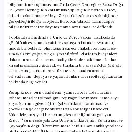
bilgilendirme toplantısının Ordu Çevre Derneği ve Fatsa Doğa
ve Çevre Derneği’nin katılımıyla yapıldığını belirten Ersöz,
ikinci toplantının ise Ünye Ziraat Odası’nın ev sahipliğinde
gerçekleştirildiğini söyledi. Bu toplantılarda, halkın doğru
bilgilendirilmesi ve dayanışmanın artırılması hedeflendi.
Toplantıların ardından, Ünye’de görev yapan hukukçularla
gönüllülük esasına dayalı bir komisyon kuruldu. Avukatlar,
maddi bir beklenti olmaksızın sürecin hukuki boyutunu ele
almak üzere yoğun bir çalışma yürüttü. Platform bileşenleri,
daha sonra maden arama faaliyetlerinden etkilenecek olan
kırsal mahallelere giderek yurttaşlarla bir araya geldi. Mahalle
sakinlerine, muhtarlara ve üreticilere, maden arama
ruhsatlarının doğaya ve yaşam alanlarına verebileceği zararlar
hakkında bilgi verildi.
Serap Ersöz, bu mücadelenin yalnızca bir maden arama
ruhsatı meselesi olmadığını, toprağın korunması, içme suyu
kaynaklarının güvenliği, doğal varlıkların korunması ve
çocukların geleceği konularını da kapsadığını ifade etti.
Mücadelenin siyasi bir ayrım gözetmediğini vurgulayan
Ersöz, “Bu mesele yalnızca Ünye’nin, İkizce’nin, Kumru’nun ve
Çaybaşı’nın değil, ülkemizin meselesidir. Partizanlık yapılacak
bir konu değildir. İktidarıyla muhalefetiyle hepimizin ortak