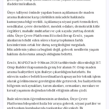
Ediyoruz”
ifadelerini kullandı.
için
Ünye Adliyesi önünde yapılan basın açıklaması ile maden
arama ihalesine karşı yürütülen mücadele hakkında
kamuoyuna bilgi verildi. Açıklamaya siyasi parti temsilcileri,
sendikalar, çevre dernekleri, meslek odaları, demokratik kitle
örgütleri, mahalle muhtarları ve çok sayıda yurttaş destek
oldu. Ünye Çevre Platformu Sözcüsü Serap Ersöz, yaşam
alanlarını tehdit eden sürece karşı toplumun farklı
kesimlerinin ortak bir duruş sergilediğini vurguladı.
Mücadelenin yalnızca bugünü değil, gelecek nesillerin yaşam
hakkını da koruma amaçlı olduğunu belirtti.
Ersöz, MAPEG’in 8-9 Nisan 2026 tarihlerinde düzenlediği 317.
Grup ihaleleri kapsamında geniş bir alanın IV. Grup maden
arama faaliyetleri için ihaleye çıkarıldığını hatırlattı. Bu
sürecin sadece belirli koordinatları kapsayan bir teknik işlem
olarak görülmemesi gerektiğini dile getirerek, bu faaliyetlerin
bölgenin su kaynakları, tarım alanları, ormanları, meraları ve
kırsal yaşamını doğrudan tehdit ettiğinin altını çizdi.
İhale sürecinin öğrenilmesinin ardından, Ünye Çevre
Platformu bileşenleri hızla bir araya gelerek, siyasi partiler ve
sivil toplum kuruluşlarıyla toplantılar düzenledi. İlk