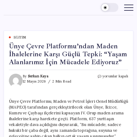
Skip
to
content
EĞITIM
Ünye Çevre Platformu’ndan Maden
İhalelerine Karşı Güçlü Tepki: “Yaşam
Alanlarımız İçin Mücadele Ediyoruz”
Ünye
By
Serkan Kaya
yorumlar kapalı
Çevre
12 Mayıs 2026
2 Min Read
Platformu’ndan
Maden
İhalelerine
Ünye Çevre Platformu, Maden ve Petrol İşleri Genel Müdürlüğü
Karşı
(MAPEG) tarafından gerçekleştirilecek olan Ünye, İkizce,
Güçlü
Tepki:
Kumru ve Çaybaşı ilçelerini kapsayan IV. Grup maden arama
“Yaşam
ihalelerine karşı harekete geçti. Platform, 637 yurttaşın
Alanlarımız
vekaletiyle dava açıldığını duyurarak, “Bu mücadele, sadece
İçin
hukuki bir çaba değil, aynı zamanda toprağına, suyuna ve
Mücadele
geleceğine sahip çıkan halkın ortak yaşam savunusudur”