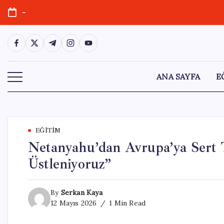
Skip
-
to
content
https://www.facebook.com/
https://twitter.com/
https://t.me/
https://www.instagram.com/
https://youtube.com/
ANA SAYFA
E
EĞITIM
Netanyahu’dan Avrupa’ya Sert Te
Üstleniyoruz”
By
Serkan Kaya
12 Mayıs 2026
1 Min Read