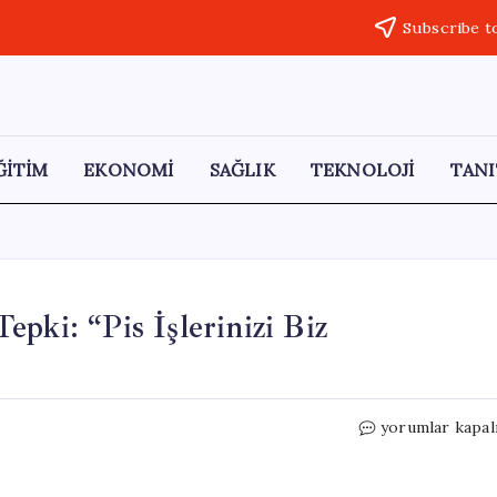
Subscribe t
ĞİTİM
EKONOMİ
SAĞLIK
TEKNOLOJİ
TANI
pki: “Pis İşlerinizi Biz
Netanyahu’dan
yorumlar kapal
Avrupa’ya
Sert
Tepki: