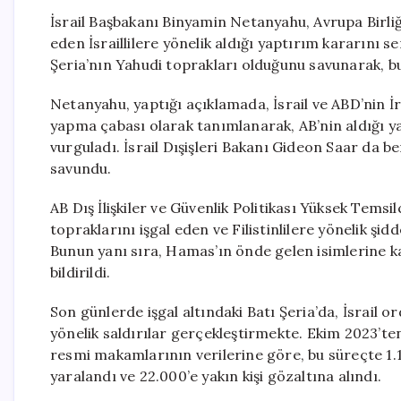
İsrail Başbakanı Binyamin Netanyahu, Avrupa Birliği 
eden İsraillilere yönelik aldığı yaptırım kararını ser
Şeria’nın Yahudi toprakları olduğunu savunarak, bu
Netanyahu, yaptığı açıklamada, İsrail ve ABD’nin İra
yapma çabası olarak tanımlanarak, AB’nin aldığı y
vurguladı. İsrail Dışişleri Bakanı Gideon Saar da b
savundu.
AB Dış İlişkiler ve Güvenlik Politikası Yüksek Temsilc
topraklarını işgal eden ve Filistinlilere yönelik şid
Bunun yanı sıra, Hamas’ın önde gelen isimlerine k
bildirildi.
Son günlerde işgal altındaki Batı Şeria’da, İsrail ordu
yönelik saldırılar gerçekleştirmekte. Ekim 2023’ten
resmi makamlarının verilerine göre, bu süreçte 1.150’
yaralandı ve 22.000’e yakın kişi gözaltına alındı.