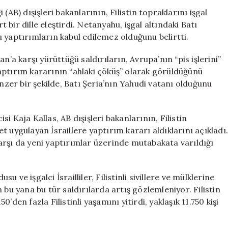
“Pis
(AB) dışişleri bakanlarının, Filistin topraklarını işgal
İşlerinizi
t bir dille eleştirdi. Netanyahu, işgal altındaki Batı
Biz
 yaptırımların kabul edilemez olduğunu belirtti.
Üstleniyoruz”
için
n’a karşı yürüttüğü saldırıların, Avrupa’nın “pis işlerini”
aptırım kararının “ahlaki çöküş” olarak görüldüğünü
enzer bir şekilde, Batı Şeria’nın Yahudi vatanı olduğunu
isi Kaja Kallas, AB dışişleri bakanlarının, Filistin
det uygulayan İsraillere yaptırım kararı aldıklarını açıkladı
arşı da yeni yaptırımlar üzerinde mutabakata varıldığı
su ve işgalci İsrailliler, Filistinli sivillere ve mülklerine
 bu yana bu tür saldırılarda artış gözlemleniyor. Filistin
den fazla Filistinli yaşamını yitirdi, yaklaşık 11.750 kişi