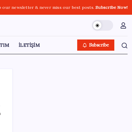
o our newsletter & never miss our best posts.
Subscribe Now!
TIM
İLETİŞİM
Subscribe
SON YAZILAR
ı
250 milyar $’lık Kerkük ortaklığı