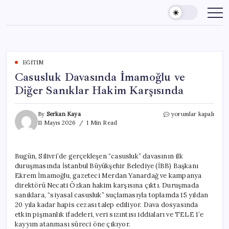
Skip
to
content
EĞITIM
Casusluk Davasında İmamoğlu ve
Diğer Sanıklar Hakim Karşısında
Casusluk
By
Serkan Kaya
yorumlar kapalı
Davasında
11 Mayıs 2026
1 Min Read
İmamoğlu
ve
Diğer
Bugün, Silivri’de gerçekleşen “casusluk” davasının ilk
Sanıklar
duruşmasında İstanbul Büyükşehir Belediye (İBB) Başkanı
Hakim
Karşısında
Ekrem İmamoğlu, gazeteci Merdan Yanardağ ve kampanya
için
direktörü Necati Özkan hakim karşısına çıktı. Duruşmada
sanıklara, “siyasal casusluk” suçlamasıyla toplamda 15 yıldan
20 yıla kadar hapis cezası talep ediliyor. Dava dosyasında
etkin pişmanlık ifadeleri, veri sızıntısı iddiaları ve TELE 1’e
kayyım atanması süreci öne çıkıyor.