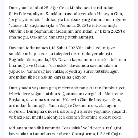
Duruşma İstanbul 25. Ağır Ceza Mahkemesi tarafından
Silivri’de yapılıyor. Sanıklar arasında yer alan Hüseyin Gün,
“örgüt yöneticisi” iddiasıyla tutuksuz yargılanmasına rağmen,
“casusluk” suçlamasıyla 4 Temmuz 2025’te tutuklanmıştı.
Gün’ün etkin pişmanlık ifadesinin ardından, 27 Ekim 2025’te
İmamoğlu, Özkan ve Yanardağ tutuklanmıştı.
Davanın iddianamesi, 18 Şubat 2026’da kabul edilmiş ve
sanıkların hapis cezası talepleri de burada yer almıştı.
Bugünkü duruşmada, İBB Davası kapsamında tutuklu bulunan
İmamoğlu ve Özkan, “casusluk” davasında savunmalarını
yapacak. Yanardağ ise yaklaşık yedi ay süren tutukluluğun
ardından ilk kez hakim karşısına çıkıyor.
Duruşmada yaşanan gelişmeleri anbean aktaran Cumhuriyet,
izleyicilere yoğun katılım sağlanmasını vurguladı. Mahkeme
Başkanı, savunma sırasının Hüseyin Gün ile başlayacağını,
ardından İmamoğlu, Yanardağ ve Özkan’ın söz alacağını
duyurdu. Duruşma öncesi, salona girişlerde yoğunluk yaşandı
ve bazı katılımcılar, aleniyet ilkesinin önemine dikkat çekti.
İddianamenin ilk kısmında, “casusluk” ve “devlet sırrı” gibi
kavramların tanımları yer alıyor. Soruşturma, 112 Acil Çağrı