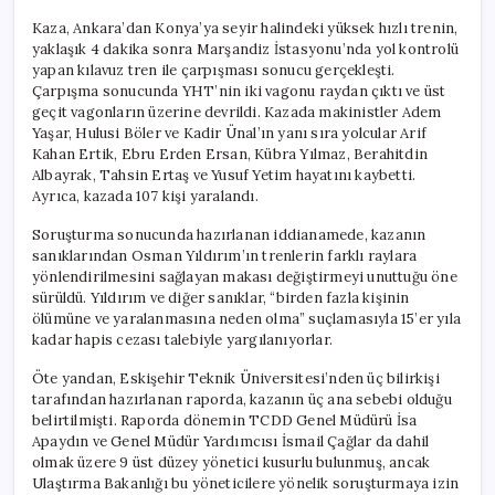
Kaza, Ankara’dan Konya’ya seyir halindeki yüksek hızlı trenin,
yaklaşık 4 dakika sonra Marşandiz İstasyonu’nda yol kontrolü
yapan kılavuz tren ile çarpışması sonucu gerçekleşti.
Çarpışma sonucunda YHT’nin iki vagonu raydan çıktı ve üst
geçit vagonların üzerine devrildi. Kazada makinistler Adem
Yaşar, Hulusi Böler ve Kadir Ünal’ın yanı sıra yolcular Arif
Kahan Ertik, Ebru Erden Ersan, Kübra Yılmaz, Berahitdin
Albayrak, Tahsin Ertaş ve Yusuf Yetim hayatını kaybetti.
Ayrıca, kazada 107 kişi yaralandı.
Soruşturma sonucunda hazırlanan iddianamede, kazanın
sanıklarından Osman Yıldırım’ın trenlerin farklı raylara
yönlendirilmesini sağlayan makası değiştirmeyi unuttuğu öne
sürüldü. Yıldırım ve diğer sanıklar, “birden fazla kişinin
ölümüne ve yaralanmasına neden olma” suçlamasıyla 15’er yıla
kadar hapis cezası talebiyle yargılanıyorlar.
Öte yandan, Eskişehir Teknik Üniversitesi’nden üç bilirkişi
tarafından hazırlanan raporda, kazanın üç ana sebebi olduğu
belirtilmişti. Raporda dönemin TCDD Genel Müdürü İsa
Apaydın ve Genel Müdür Yardımcısı İsmail Çağlar da dahil
olmak üzere 9 üst düzey yönetici kusurlu bulunmuş, ancak
Ulaştırma Bakanlığı bu yöneticilere yönelik soruşturmaya izin