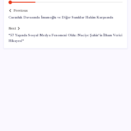
Previous
Casusluk Davasında İmamoğlu ve Diğer Sanıklar Hakim Karşısında
Next
“57 Yaşında Sosyal Medya Fenomeni Oldu: Naciye Şahin’in İlham Verici
Hikayesi”
SON YAZILAR
250 milyar $’lık Kerkük ortaklığı
AÖL 3. Dönem sınav sonuçları açıklandı mı? Açık