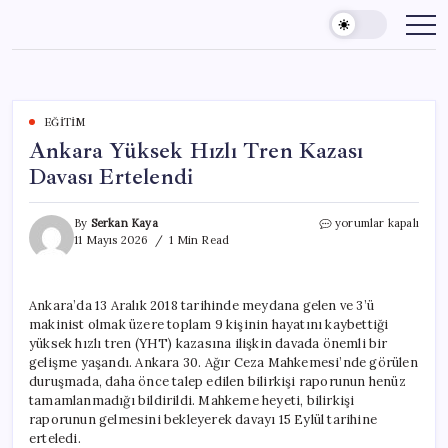
Skip
to
content
EĞITIM
Ankara Yüksek Hızlı Tren Kazası
Davası Ertelendi
Ankara
By
Serkan Kaya
yorumlar kapalı
Yüksek
11 Mayıs 2026
1 Min Read
Hızlı
Tren
Kazası
Ankara’da 13 Aralık 2018 tarihinde meydana gelen ve 3’ü
Davası
makinist olmak üzere toplam 9 kişinin hayatını kaybettiği
Ertelendi
için
yüksek hızlı tren (YHT) kazasına ilişkin davada önemli bir
gelişme yaşandı. Ankara 30. Ağır Ceza Mahkemesi’nde görülen
duruşmada, daha önce talep edilen bilirkişi raporunun henüz
tamamlanmadığı bildirildi. Mahkeme heyeti, bilirkişi
raporunun gelmesini bekleyerek davayı 15 Eylül tarihine
erteledi.