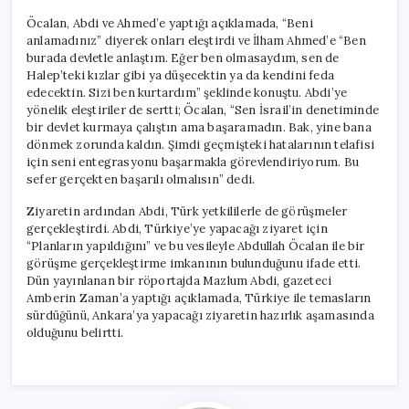
Öcalan, Abdi ve Ahmed’e yaptığı açıklamada, “Beni
anlamadınız” diyerek onları eleştirdi ve İlham Ahmed’e “Ben
burada devletle anlaştım. Eğer ben olmasaydım, sen de
Halep’teki kızlar gibi ya düşecektin ya da kendini feda
edecektin. Sizi ben kurtardım” şeklinde konuştu. Abdi’ye
yönelik eleştiriler de sertti; Öcalan, “Sen İsrail’in denetiminde
bir devlet kurmaya çalıştın ama başaramadın. Bak, yine bana
dönmek zorunda kaldın. Şimdi geçmişteki hatalarının telafisi
için seni entegrasyonu başarmakla görevlendiriyorum. Bu
sefer gerçekten başarılı olmalısın” dedi.
Ziyaretin ardından Abdi, Türk yetkililerle de görüşmeler
gerçekleştirdi. Abdi, Türkiye’ye yapacağı ziyaret için
“Planların yapıldığını” ve bu vesileyle Abdullah Öcalan ile bir
görüşme gerçekleştirme imkanının bulunduğunu ifade etti.
Dün yayınlanan bir röportajda Mazlum Abdi, gazeteci
Amberin Zaman’a yaptığı açıklamada, Türkiye ile temasların
sürdüğünü, Ankara’ya yapacağı ziyaretin hazırlık aşamasında
olduğunu belirtti.