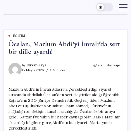
Skip
to
content
EĞITIM
Öcalan, Mazlum Abdi’yi İmralı’da sert
bir dille uyardı!
Öcalan,
By
Serkan Kaya
yorumlar kapalı
Mazlum
15 Mayıs 2026
1 Min Read
Abdi’yi
İmralı’da
sert
Mazlum Abdi’nin İmralı Adası’na gerçekleştirdiği ziyaret
bir
sırasında Abdullah Öcalan’dan sert eleştiriler aldığı öğrenildi.
dille
uyardı!
Rojava’nın SDG (Suriye Demokratik Güçleri) lideri Mazlum
için
Abdi ve Dış İlişkiler Sorumlusu İlham Ahmed, Türkiye’nin
sağladığı bir iletişim kanalı aracılığıyla Öcalan ile bir araya
geldi. Barzani’ye yakın bir haber kaynağı olan Darka Mazi’nin
aktardığı bilgilere göre, Abdi’nin bu ziyareti Mart ayında
gerçekleştirildi.