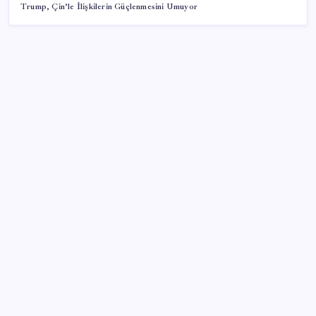
Trump, Çin’le İlişkilerin Güçlenmesini Umuyor
SON YAZILAR
250 milyar $’lık Kerkük ortaklığı
AÖL 3. Dönem sınav sonuçları açıklandı mı? Açık
Öğretim Lisesi sınav sonuçları nasıl ve nereden
öğrenilir?
Protein tutkusu ömrü kısaltıyor mu? Yüksek protein
trendine yeni uyarı
iPhone 20’de iPhone Air Esintileri: Cam Tasarım ve