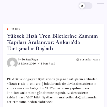
Skip
to
content
HABER
Yüksek Hızlı Tren Biletlerine Zammın
Kapıları Aralanıyor: Ankara’da
Tartışmalar Başladı
Yüksek
By
Serkan Kaya
yorumlar kapalı
Hızlı
13 Mayıs 2026
1 Min Read
Tren
Biletlerine
Zammın
Elektrik ve doğalgaz fiyatlarında yaşanan artışların ardından,
Kapıları
Yüksek Hızlı Tren (YHT) biletlerinde de devlet desteklerinin
Aralanıyor:
Ankara’da
sona ermesi ve bütçeden YHT’ye aktarım yapılmaması
Tartışmalar
konuları Ankara’nın gündemine taşındı. Bu desteklerin
Başladı
kaldırılması, YHT bilet fiyatlarının maliyetler doğrultusunda
için
artırılmasına neden olabilecek.