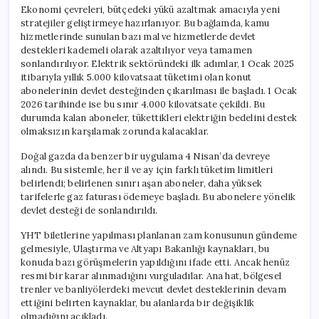
Ekonomi çevreleri, bütçedeki yükü azaltmak amacıyla yeni
stratejiler geliştirmeye hazırlanıyor. Bu bağlamda, kamu
hizmetlerinde sunulan bazı mal ve hizmetlerde devlet
destekleri kademeli olarak azaltılıyor veya tamamen
sonlandırılıyor. Elektrik sektöründeki ilk adımlar, 1 Ocak 2025
itibarıyla yıllık 5.000 kilovatsaat tüketimi olan konut
abonelerinin devlet desteğinden çıkarılması ile başladı. 1 Ocak
2026 tarihinde ise bu sınır 4.000 kilovatsate çekildi. Bu
durumda kalan aboneler, tükettikleri elektriğin bedelini destek
olmaksızın karşılamak zorunda kalacaklar.
Doğal gazda da benzer bir uygulama 4 Nisan’da devreye
alındı. Bu sistemle, her il ve ay için farklı tüketim limitleri
belirlendi; belirlenen sınırı aşan aboneler, daha yüksek
tarifelerle gaz faturası ödemeye başladı. Bu abonelere yönelik
devlet desteği de sonlandırıldı.
YHT biletlerine yapılması planlanan zam konusunun gündeme
gelmesiyle, Ulaştırma ve Altyapı Bakanlığı kaynakları, bu
konuda bazı görüşmelerin yapıldığını ifade etti. Ancak henüz
resmi bir karar alınmadığını vurguladılar. Ana hat, bölgesel
trenler ve banliyölerdeki mevcut devlet desteklerinin devam
ettiğini belirten kaynaklar, bu alanlarda bir değişiklik
olmadığını açıkladı.