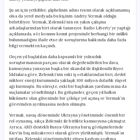
Şu an için yetkililer, şüphelinin adını resmi olarak açıklamamış
olsa da yerel medyada bu kişinin Andriy Yermak olduğu
belirtiliyor. Yermak, Zelenski’nin en yakın çalışma
arkadaşlarından biri olarak tanınıyor. Radio Liberty’ye yaptığı
açıklamada, söz konusu konut projesinde herhangi bir mülkü
bulunmadığını ifade etse de soruşturma hakkında daha fazla
bilgi vermekten kaçındı.
Geçen yıl başlatılan daha kapsamlı bir yolsuzluk
soruşturmasının parçası olarak değerlendirilen bu dava,
kamuoyuna yansıyan başka bir skandal ile ilişkilendiriliyor.
İddialara göre, Zelenski’nin eski iş ortaklarından biri, devlet
nükleer enerji kurumunda yaklaşık 100 milyon dolarlık rüşvet
ağı kurmuştu. Bu süreçte, eski bir başbakan yardımcısına da
suçlamalar yöneltilmişti. Bu gelişmeler, geçen yıl halkın
hükümete olan güveninde bir çöküşe yol açmış ve Yermak’ın
görevinden ayrılmasına neden olmuştu.
Yermak, savaş döneminde Ukrayna yönetiminde önemli bir
rol oynamış, sıkça Zelenski ile birlikte kamuoyuna çıkmıştır.
Ayrıca, ABD destekli Rusya-Ukrayna barış görüşmelerinde
Kiev’in baş müzakereci olarak görev yürütmüştü. Yermak’ın
istifası, Zelenski yönetimindeki güven kaybını azaltma