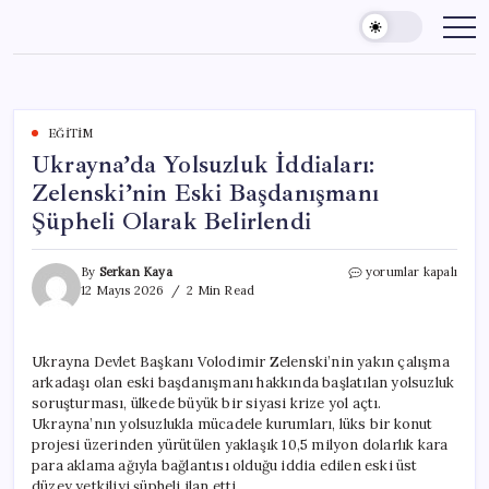
Skip
to
content
EĞITIM
Ukrayna’da Yolsuzluk İddiaları:
Zelenski’nin Eski Başdanışmanı
Şüpheli Olarak Belirlendi
Ukrayna’da
By
Serkan Kaya
yorumlar kapalı
Yolsuzluk
12 Mayıs 2026
2 Min Read
İddiaları:
Zelenski’nin
Eski
Ukrayna Devlet Başkanı Volodimir Zelenski’nin yakın çalışma
Başdanışmanı
arkadaşı olan eski başdanışmanı hakkında başlatılan yolsuzluk
Şüpheli
Olarak
soruşturması, ülkede büyük bir siyasi krize yol açtı.
Belirlendi
Ukrayna’nın yolsuzlukla mücadele kurumları, lüks bir konut
için
projesi üzerinden yürütülen yaklaşık 10,5 milyon dolarlık kara
para aklama ağıyla bağlantısı olduğu iddia edilen eski üst
düzey yetkiliyi şüpheli ilan etti.