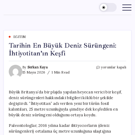
Skip
to
content
EĞITIM
Tarihin En Büyük Deniz Sürüngeni:
İhtiyotitan’ın Keşfi
Tarihin
By
Serkan Kaya
yorumlar kapalı
En
15 Mayıs 2026
1 Min Read
Büyük
Deniz
Sürüngeni:
Büyük Britanya’da bir plajda yapılan heyecan verici bir keşif,
İhtiyotitan’ın
deniz sürüngenleri hakkındaki bilgileri köklü bir şekilde
Keşfi
için
değiştirdi. “İhtiyotitan” adı verilen yeni bir türün fosil
kalıntıları, 25 metre uzunluğuyla şimdiye dek keşfedilen en
büyük deniz sürüngeni olduğunu ortaya koydu.
Paleontologlar, 2016 yılına kadar ihtiyozorların (deniz
sürüngenleri) ortalama üç metre uzunluğuna ulaştığına