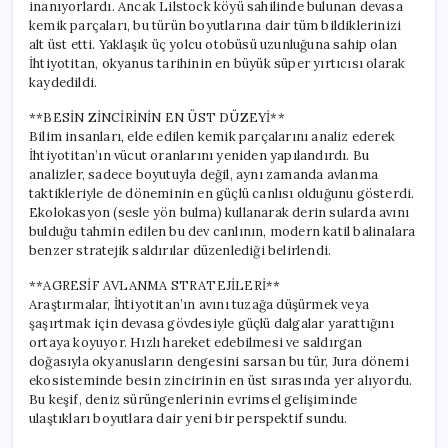
inanıyorlardı. Ancak Lilstock köyü sahilinde bulunan devasa
kemik parçaları, bu türün boyutlarına dair tüm bildiklerinizi
alt üst etti. Yaklaşık üç yolcu otobüsü uzunluğuna sahip olan
İhtiyotitan, okyanus tarihinin en büyük süper yırtıcısı olarak
kaydedildi.
**BESİN ZİNCİRİNİN EN ÜST DÜZEYİ**
Bilim insanları, elde edilen kemik parçalarını analiz ederek
İhtiyotitan’ın vücut oranlarını yeniden yapılandırdı. Bu
analizler, sadece boyutuyla değil, aynı zamanda avlanma
taktikleriyle de döneminin en güçlü canlısı olduğunu gösterdi.
Ekolokasyon (sesle yön bulma) kullanarak derin sularda avını
bulduğu tahmin edilen bu dev canlının, modern katil balinalara
benzer stratejik saldırılar düzenlediği belirlendi.
**AGRESİF AVLANMA STRATEJİLERİ**
Araştırmalar, İhtiyotitan’ın avını tuzağa düşürmek veya
şaşırtmak için devasa gövdesiyle güçlü dalgalar yarattığını
ortaya koyuyor. Hızlı hareket edebilmesi ve saldırgan
doğasıyla okyanusların dengesini sarsan bu tür, Jura dönemi
ekosisteminde besin zincirinin en üst sırasında yer alıyordu.
Bu keşif, deniz sürüngenlerinin evrimsel gelişiminde
ulaştıkları boyutlara dair yeni bir perspektif sundu.