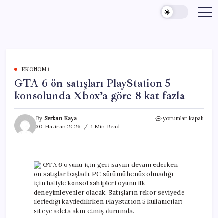
Skip
to
content
EKONOMI
GTA 6 ön satışları PlayStation 5
konsolunda Xbox’a göre 8 kat fazla
GTA
By
Serkan Kaya
yorumlar kapalı
6
30 Haziran 2026
1 Min Read
ön
satışları
PlayStation
5
GTA 6 oyunu için geri sayım devam ederken
konsolunda
ön satışlar başladı. PC sürümü henüz olmadığı
Xbox’a
için haliyle konsol sahipleri oyunu ilk
göre
deneyimleyenler olacak. Satışların rekor seviyede
8
kat
ilerlediği kaydedilirken PlayStation 5 kullanıcıları
fazla
siteye adeta akın etmiş durumda.
için