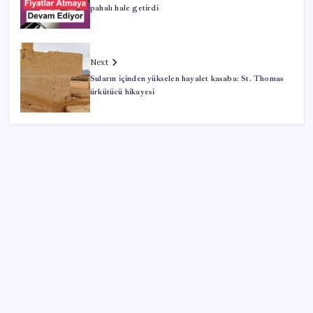
pahalı hale getirdi
Next
Suların içinden yükselen hayalet kasaba: St. Thomas
ürkütücü hikayesi
SON YAZILAR
250 milyar $’lık Kerkük ortaklığı