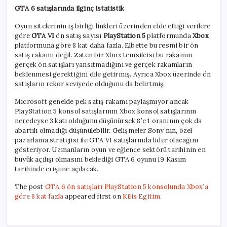
GTA 6 satışlarında ilginç istatistik
Oyun sitelerinin iş birliği linkleri üzerinden elde ettiği verilere
göre
GTA VI
ön satış sayısı
PlayStation 5
platformunda
Xbox
platformuna göre 8 kat daha fazla. Elbette bu resmi bir ön
satış rakamı değil. Zaten bir Xbox temsilcisi bu rakamın
gerçek ön satışları yansıtmadığını ve gerçek rakamların
beklenmesi gerektiğini dile getirmiş. Ayrıca Xbox üzerinde ön
satışların rekor seviyede olduğunu da belirtmiş.
Microsoft genelde pek satış rakamı paylaşmıyor ancak
PlayStation 5 konsol satışlarının Xbox konsol satışlarının
neredeyse 3 katı olduğunu düşünürsek 8’e 1 oranının çok da
abartılı olmadığı düşünülebilir. Gelişmeler Sony’nin, özel
pazarlama stratejisi ile GTA VI satışlarında lider olacağını
gösteriyor. Uzmanların oyun ve eğlence sektörü tarihinin en
büyük açılışı olmasını beklediği GTA 6 oyunu 19 Kasım
tarihinde erişime açılacak.
The post
GTA 6 ön satışları PlayStation 5 konsolunda Xbox’a
göre 8 kat fazla
appeared first on
Kilis Egitim
.