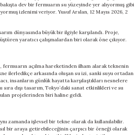
İllüzyon:
 bakışta dev bir fermuarın su yüzeyinde yer alıyormuş gibi
Dev
yormuş izlenimi veriyor. Yusuf Arslan, 12 Mayıs 2026, 2
Fermuar
Teknesi
için
rım dünyasında büyük bir ilgiyle karşılandı. Proje,
ştüren yaratıcı çalışmalardan biri olarak öne çıkıyor.
ki, fermuarın açılma hareketinden ilham alarak teknenin
ne ilerledikçe arkasında oluşan su izi, sanki suyu ortadan
acı, insanların günlük hayatta karşılaştıkları nesnelere
 sıra dışı tasarım, Tokyo’daki sanat etkinlikleri ve su
lan projelerinden biri haline geldi.
ynı zamanda işlevsel bir tekne olarak da kullanılabilir.
l bir araya getirebileceğinin çarpıcı bir örneği olarak