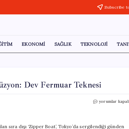
Subscribe t
ĞİTİM
EKONOMİ
SAĞLIK
TEKNOLOJİ
TANI
lüzyon: Dev Fermuar Teknesi
Suyun
yorumlar kapal
Üzerinde
İç
Açıcı
Bir
an sıra dışı ‘Zipper Boat’, Tokyo’da sergilendiği günden