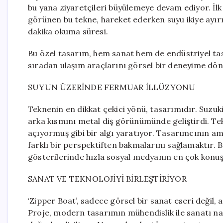
bu yana ziyaretçileri büyülemeye devam ediyor. İlk
görünen bu tekne, hareket ederken suyu ikiye ayırı
dakika okuma süresi.
Bu özel tasarım, hem sanat hem de endüstriyel tasa
sıradan ulaşım araçlarını görsel bir deneyime dönü
SUYUN ÜZERİNDE FERMUAR İLLÜZYONU
Teknenin en dikkat çekici yönü, tasarımıdır. Suzu
arka kısmını metal diş görünümünde geliştirdi. Tek
açıyormuş gibi bir algı yaratıyor. Tasarımcının am
farklı bir perspektiften bakmalarını sağlamaktır. Bu
gösterilerinde hızla sosyal medyanın en çok konuşu
SANAT VE TEKNOLOJİYİ BİRLEŞTİRİYOR
‘Zipper Boat’, sadece görsel bir sanat eseri değil, a
Proje, modern tasarımın mühendislik ile sanatı nası