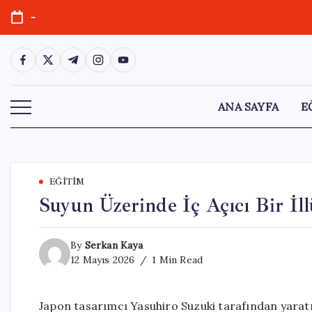
Skip
-
to
content
https://www.facebook.com/
https://twitter.com/
https://t.me/
https://www.instagram.com/
https://youtube.com/
ANA SAYFA
E
EĞITIM
Suyun Üzerinde İç Açıcı Bir İl
By
Serkan Kaya
12 Mayıs 2026
1 Min Read
Japon tasarımcı Yasuhiro Suzuki tarafından yaratıl