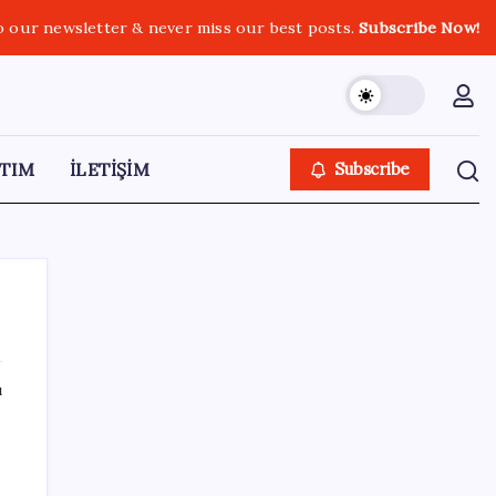
o our newsletter & never miss our best posts.
Subscribe Now!
TIM
İLETİŞİM
Subscribe
ı
SON YAZILAR
AÖL 3. Dönem sınav sonuçları açıklandı
mı? Açık Öğretim Lisesi sınav sonuçları