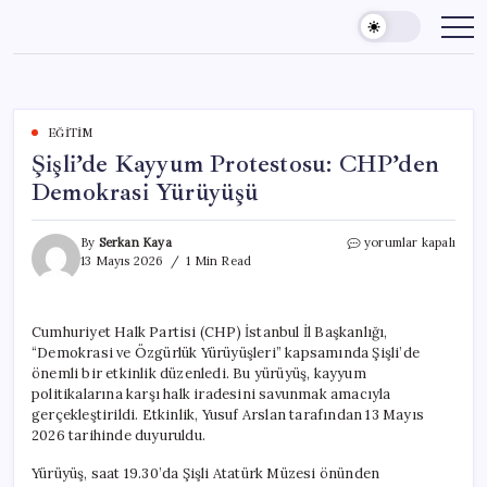
Skip
to
content
EĞITIM
Şişli’de Kayyum Protestosu: CHP’den
Demokrasi Yürüyüşü
Şişli’de
By
Serkan Kaya
yorumlar kapalı
Kayyum
13 Mayıs 2026
1 Min Read
Protestosu:
CHP’den
Demokrasi
Cumhuriyet Halk Partisi (CHP) İstanbul İl Başkanlığı,
Yürüyüşü
“Demokrasi ve Özgürlük Yürüyüşleri” kapsamında Şişli’de
için
önemli bir etkinlik düzenledi. Bu yürüyüş, kayyum
politikalarına karşı halk iradesini savunmak amacıyla
gerçekleştirildi. Etkinlik, Yusuf Arslan tarafından 13 Mayıs
2026 tarihinde duyuruldu.
Yürüyüş, saat 19.30’da Şişli Atatürk Müzesi önünden